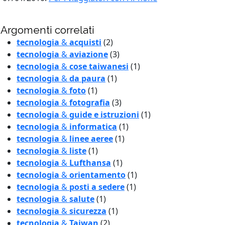
Argomenti correlati
tecnologia
&
acquisti
(2)
tecnologia
&
aviazione
(3)
tecnologia
&
cose taiwanesi
(1)
tecnologia
&
da paura
(1)
tecnologia
&
foto
(1)
tecnologia
&
fotografia
(3)
tecnologia
&
guide e istruzioni
(1)
tecnologia
&
informatica
(1)
tecnologia
&
linee aeree
(1)
tecnologia
&
liste
(1)
tecnologia
&
Lufthansa
(1)
tecnologia
&
orientamento
(1)
tecnologia
&
posti a sedere
(1)
tecnologia
&
salute
(1)
tecnologia
&
sicurezza
(1)
tecnologia
&
Taiwan
(2)