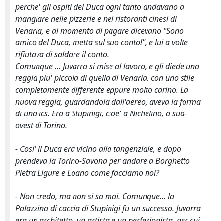
perche' gli ospiti del Duca ogni tanto andavano a
mangiare nelle pizzerie e nei ristoranti cinesi di
Venaria, e al momento di pagare dicevano "Sono
amico del Duca, metta sul suo conto!", e lui a volte
rifiutava di saldare il conto.
Comunque ... Juvarra si mise al lavoro, e gli diede una
reggia piu' piccola di quella di Venaria, con uno stile
completamente differente eppure molto carino. La
nuova reggia, guardandola dall'aereo, aveva la forma
di una ics. Era a Stupinigi, cioe' a Nichelino, a sud-
ovest di Torino.
- Cosi' il Duca era vicino alla tangenziale, e dopo
prendeva la Torino-Savona per andare a Borghetto
Pietra Ligure e Loano come facciamo noi?
- Non credo, ma non si sa mai. Comunque... la
Palazzina di caccia di Stupinigi fu un successo. Juvarra
era un architetto, un artista e un perfezionista, per cui