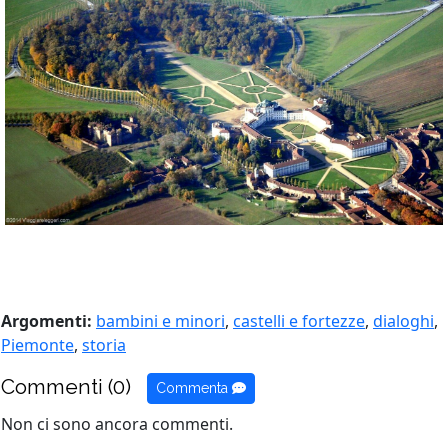
Argomenti:
bambini e minori
,
castelli e fortezze
,
dialoghi
,
Piemonte
,
storia
Commenti (0)
Commenta
Non ci sono ancora commenti.