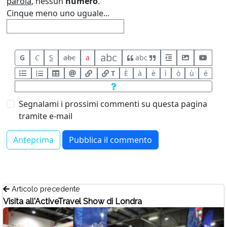
parola
, nessun
numero
.
Cinque meno uno uguale...
abc
G
C
S
abc
a
abc
T
È
à
è
ì
ò
ù
é
Segnalami i prossimi commenti su questa pagina
tramite e-mail
Articolo precedente
Visita all'ActiveTravel Show di Londra