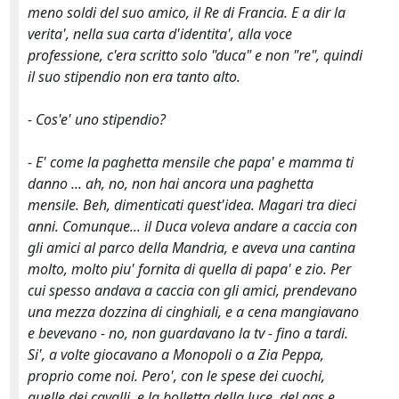
meno soldi del suo amico, il Re di Francia. E a dir la
verita', nella sua carta d'identita', alla voce
professione, c'era scritto solo "duca" e non "re", quindi
il suo stipendio non era tanto alto.
- Cos'e' uno stipendio?
- E' come la paghetta mensile che papa' e mamma ti
danno ... ah, no, non hai ancora una paghetta
mensile. Beh, dimenticati quest'idea. Magari tra dieci
anni. Comunque... il Duca voleva andare a caccia con
gli amici al parco della Mandria, e aveva una cantina
molto, molto piu' fornita di quella di papa' e zio. Per
cui spesso andava a caccia con gli amici, prendevano
una mezza dozzina di cinghiali, e a cena mangiavano
e bevevano - no, non guardavano la tv - fino a tardi.
Si', a volte giocavano a Monopoli o a Zia Peppa,
proprio come noi. Pero', con le spese dei cuochi,
quelle dei cavalli, e la bolletta della luce, del gas e