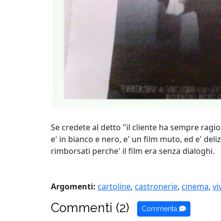
Se credete al detto "il cliente ha sempre ragio
e' in bianco e nero, e' un film muto, ed e' del
rimborsati perche' il film era senza dialoghi.
Argomenti:
cartoline
,
castronerie
,
cinema
,
vi
Commenti (2)
Commenta