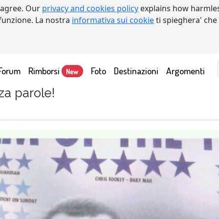
 agree. Our
privacy and cookies policy
explains how harmles
a funzione. La nostra
informativa sui cookie
ti spieghera' che
Forum
Rimborsi
Foto
Destinazioni
Argomenti
New
za parole!