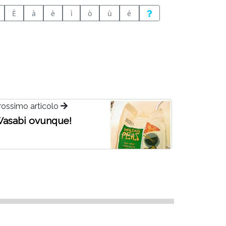
È
à
è
ì
ò
ù
é
rossimo articolo
asabi ovunque!