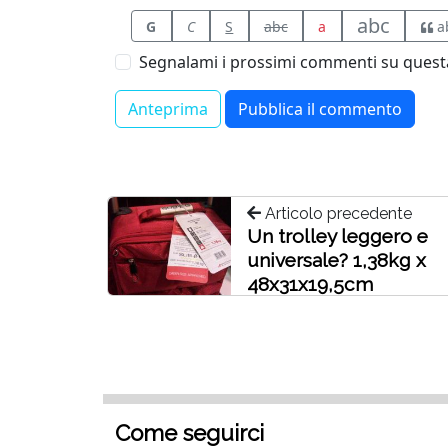
abc
G
C
S
abc
a
a
Segnalami i prossimi commenti su questa
Articolo precedente
Un trolley leggero e
universale? 1,38kg x
48x31x19,5cm
Come seguirci