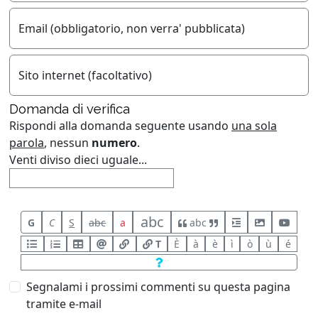
Email (obbligatorio, non verra' pubblicata)
Sito internet (facoltativo)
Domanda di verifica
Rispondi alla domanda seguente usando
una sola
parola
, nessun
numero
.
Venti diviso dieci uguale...
abc
G
C
S
abc
a
abc
T
È
à
è
ì
ò
ù
é
Segnalami i prossimi commenti su questa pagina
tramite e-mail