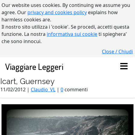
Our website uses cookies. By continuing we assume you
agree. Our
privacy and cookies policy
explains how
harmless cookies are.
Il nostro sito utilizza i 'cookie'. Se procedi, accetti questa
funzione. La nostra
informativa sui cookie
ti spieghera'
che sono innocui.
Close / Chiudi
Viaggiare Leggeri
Icart, Guernsey
11/02/2012 |
Claudio_VL
|
0
commenti