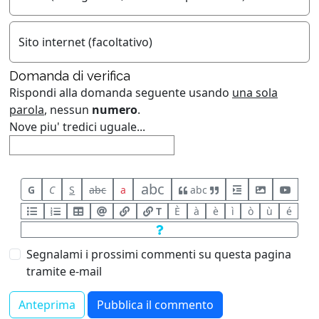
Sito internet (facoltativo)
Domanda di verifica
Rispondi alla domanda seguente usando
una sola
parola
, nessun
numero
.
Nove piu' tredici uguale...
abc
G
C
S
abc
a
abc
T
È
à
è
ì
ò
ù
é
Segnalami i prossimi commenti su questa pagina
tramite e-mail