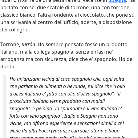
lituano ritorna da una settimana di vacanze in
Spagna
. Ha
portato con se' due scatole di torrone, una con torrone
classico bianco, l'altra fondente al cioccolato, che pone su
una scrivania al centro dell'ufficio, aperte, a disposizione
dei colleghi.
Torrone,
turrón
. Ho sempre pensato fosse un prodotto
italiano, ma la collega spagnola, senza enfasi ne'
arroganza ma con sicurezza, dice che e' spagnolo. Ho dei
dubbi.
Ho un'anziana vicina di casa spagnola che, ogni volta
che parliamo di alimenti o bevande, mi dice che "l'olio
d'oliva italiano e' fatto con olio d'oliva spagnolo", "il
prosciutto italiano viene prodotto con maiali
spagnoli", e persino "lo spumante e il vino italiano e'
fatto con vino spagnolo". Italia e Spagna non sono
vicine, ma offrono esperienze e sensazioni simili a chi
viene da altri Paesi (vacanze con sole, storia e buon