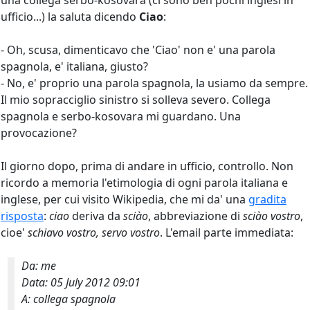
una collega serbo-kosovara (ci sono ben pochi inglesi in
ufficio...) la saluta dicendo
Ciao
:
- Oh, scusa, dimenticavo che 'Ciao' non e' una parola
spagnola, e' italiana, giusto?
- No, e' proprio una parola spagnola, la usiamo da sempre.
Il mio sopracciglio sinistro si solleva severo. Collega
spagnola e serbo-kosovara mi guardano. Una
provocazione?
Il giorno dopo, prima di andare in ufficio, controllo. Non
ricordo a memoria l'etimologia di ogni parola italiana e
inglese, per cui visito Wikipedia, che mi da' una
gradita
risposta
:
ciao
deriva da
sciào
, abbreviazione di
sciào vostro
,
cioe'
schiavo vostro, servo vostro
. L'email parte immediata:
Da: me
Data: 05 July 2012 09:01
A: collega spagnola