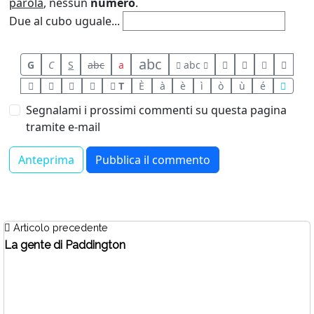
parola
, nessun
numero
.
Due al cubo uguale...
abc
G
C
S
abc
a
abc
T
È
à
è
ì
ò
ù
é
Segnalami i prossimi commenti su questa pagina
tramite e-mail
Articolo precedente
La gente di Paddington