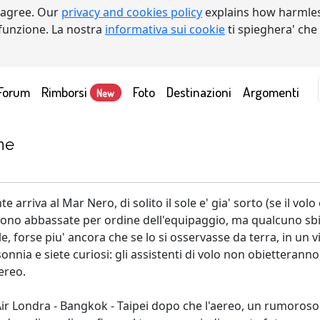
 agree. Our
privacy and cookies policy
explains how harmles
a funzione. La nostra
informativa sui cookie
ti spieghera' che
Forum
Rimborsi
Foto
Destinazioni
Argomenti
New
ine
rriva al Mar Nero, di solito il sole e' gia' sorto (se il volo 
sono abbassate per ordine dell'equipaggio, ma qualcuno sbirc
, forse piu' ancora che se lo si osservasse da terra, in un 
nsonnia e siete curiosi: gli assistenti di volo non obietteran
aereo.
Air Londra - Bangkok - Taipei dopo che l'aereo, un rumoroso