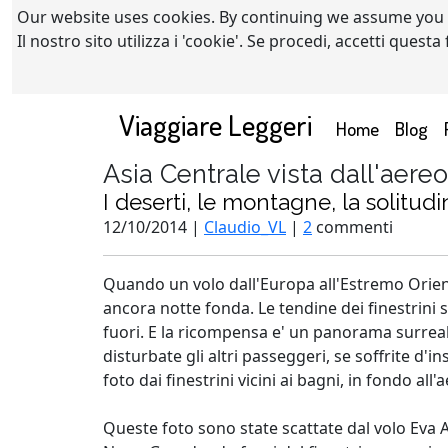
Our website uses cookies. By continuing we assume you
Il nostro sito utilizza i 'cookie'. Se procedi, accetti quest
Viaggiare Leggeri
(current)
Home
Blog
Asia Centrale vista dall'aereo
I deserti, le montagne, la solitud
12/10/2014 |
Claudio_VL
|
2
commenti
Quando un volo dall'Europa all'Estremo Oriente a
ancora notte fonda. Le tendine dei finestrini 
fuori. E la ricompensa e' un panorama surreale
disturbate gli altri passeggeri, se soffrite d'i
foto dai finestrini vicini ai bagni, in fondo all'
Queste foto sono state scattate dal volo Eva 