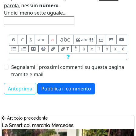
parola
, nessun
numero
.
Undici meno sette uguale...
abc
G
C
S
abc
a
abc
T
È
à
è
ì
ò
ù
é
Segnalami i prossimi commenti su questa pagina
tramite e-mail
Articolo precedente
La Smart col marchio Mercedes