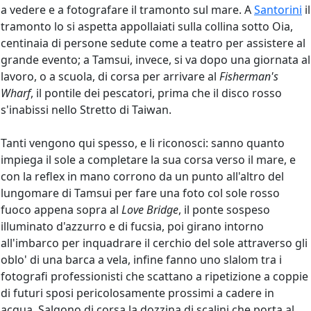
a vedere e a fotografare il tramonto sul mare. A
Santorini
il
tramonto lo si aspetta appollaiati sulla collina sotto Oia,
centinaia di persone sedute come a teatro per assistere al
grande evento; a Tamsui, invece, si va dopo una giornata al
lavoro, o a scuola, di corsa per arrivare al
Fisherman's
Wharf
, il pontile dei pescatori, prima che il disco rosso
s'inabissi nello Stretto di Taiwan.
Tanti vengono qui spesso, e li riconosci: sanno quanto
impiega il sole a completare la sua corsa verso il mare, e
con la reflex in mano corrono da un punto all'altro del
lungomare di Tamsui per fare una foto col sole rosso
fuoco appena sopra al
Love Bridge
, il ponte sospeso
illuminato d'azzurro e di fucsia, poi girano intorno
all'imbarco per inquadrare il cerchio del sole attraverso gli
oblo' di una barca a vela, infine fanno uno slalom tra i
fotografi professionisti che scattano a ripetizione a coppie
di futuri sposi pericolosamente prossimi a cadere in
acqua. Salgono di corsa la dozzina di scalini che porta al