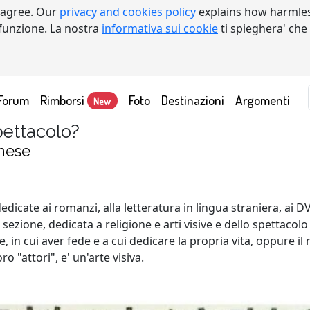
 agree. Our
privacy and cookies policy
explains how harmles
a funzione. La nostra
informativa sui cookie
ti spieghera' che
Forum
Rimborsi
Foto
Destinazioni
Argomenti
New
pettacolo?
anese
dedicate ai romanzi, alla letteratura in lingua straniera, ai DV
tra sezione, dedicata a religione e arti visive e dello spettaco
 in cui aver fede e a cui dedicare la propria vita, oppure il 
ro "attori", e' un'arte visiva.