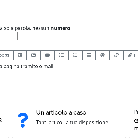
a sola parola
, nessun
numero
.
bc
T
 pagina tramite e-mail
Un articolo a caso
P
:
G
Tanti articoli a tua disposizione
m