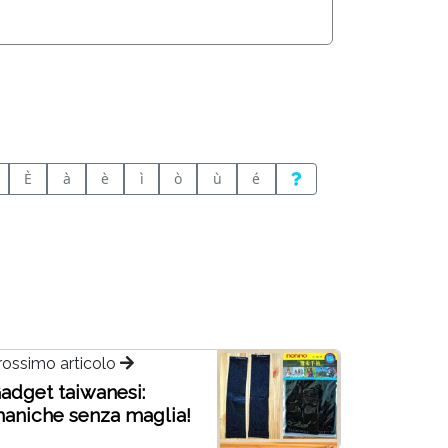
È
à
è
ì
ò
ù
é
rossimo articolo
adget taiwanesi:
aniche senza maglia!