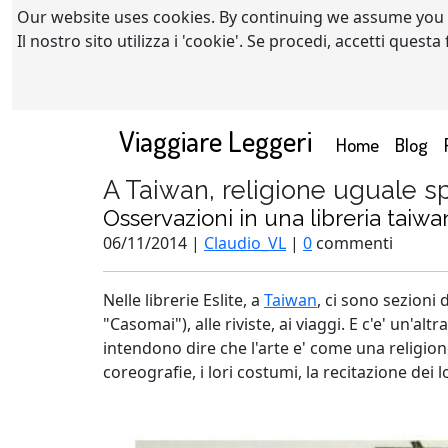
Our website uses cookies. By continuing we assume you
Il nostro sito utilizza i 'cookie'. Se procedi, accetti quest
Viaggiare Leggeri
(current)
Home
Blog
A Taiwan, religione uguale s
Osservazioni in una libreria taiw
06/11/2014 |
Claudio_VL
|
0
commenti
Nelle librerie Eslite, a
Taiwan
, ci sono sezioni 
"Casomai"), alle riviste, ai viaggi. E c'e' un'al
intendono dire che l'arte e' come una religione,
coreografie, i lori costumi, la recitazione dei lo