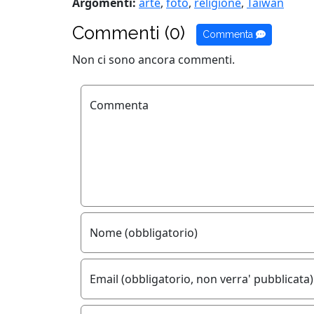
Argomenti:
arte
,
foto
,
religione
,
Taiwan
Commenti (0)
Commenta
Non ci sono ancora commenti.
Commenta
Nome (obbligatorio)
Email (obbligatorio, non verra' pubblicata)