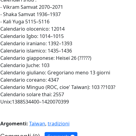
- Vikram Samvat 2070–2071
- Shaka Samvat 1936–1937
- Kali Yuga 5115–5116
Calendario olocenico: 12014
Calendario Igbo: 1014–1015
Calendario iraniano: 1392–1393
Calendario islamico: 1435–1436
Calendario giapponese: Heisei 26 (?????)
Calendario Juche: 103
Calendario giuliano: Gregoriano meno 13 giorni
Calendario coreano: 4347
Calendario Minguo (ROC, cioe' Taiwan): 103 ??103?
Calendario solare thai: 2557
Unix:1388534400–1420070399
Argomenti:
Taiwan
,
tradizioni
Commenti (0)