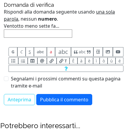
Domanda di verifica
Rispondi alla domanda seguente usando
una sola
parola
, nessun
numero
.
Ventotto meno sette fa...
abc
G
C
S
abc
a
abc
T
È
à
è
ì
ò
ù
é
Segnalami i prossimi commenti su questa pagina
tramite e-mail
Potrebbero interessarti...