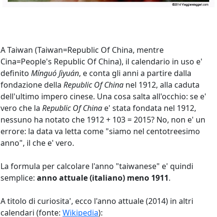
A Taiwan (Taiwan=Republic Of China, mentre
Cina=People's Republic Of China), il calendario in uso e'
definito
Mínguó Jìyuán
, e conta gli anni a partire dalla
fondazione della
Republic Of China
nel 1912, alla caduta
dell'ultimo impero cinese. Una cosa salta all'occhio: se e'
vero che la
Republic Of China
e' stata fondata nel 1912,
nessuno ha notato che 1912 + 103 = 2015? No, non e' un
errore: la data va letta come "siamo nel centotreesimo
anno", il che e' vero.
La formula per calcolare l'anno "taiwanese" e' quindi
semplice:
anno attuale (italiano) meno 1911
.
A titolo di curiosita', ecco l'anno attuale (2014) in altri
calendari (fonte:
Wikipedia
):