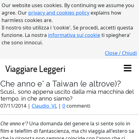
Our website uses cookies. By continuing we assume you
agree. Our
privacy and cookies policy
explains how
harmless cookies are.
Il nostro sito utilizza i 'cookie'. Se procedi, accetti questa
funzione. La nostra
informativa sui cookie
ti spieghera'
che sono innocui.
Close / Chiudi
Viaggiare Leggeri
Che anno e' a Taiwan (e altrove)?
Scusi., sono appena uscito dalla mia macchina del
tempo. in che anno siamo?
07/11/2014 |
Claudio_VL
|
0
commenti
Che anno e'?
Una domanda del genere la si sente solo in
film e telefilm di fantascienza, ma chi viaggia all'estero sa
che la risposta non sempre coincide con l'anno che ci