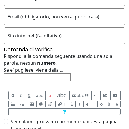
Email (obbligatorio, non verra' pubblicata)
Sito internet (facoltativo)
Domanda di verifica
Rispondi alla domanda seguente usando
una sola
parola
, nessun
numero
.
Se e' pugliese, viene dalla ...
abc
G
C
S
abc
a
abc
T
È
à
è
ì
ò
ù
é
Segnalami i prossimi commenti su questa pagina
tramite e-mail