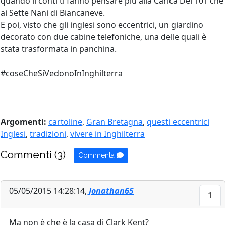
quando li conti ti fanno pensare più alla Carica Dei 101 che
ai Sette Nani di Biancaneve.
E poi, visto che gli inglesi sono eccentrici, un giardino
decorato con due cabine telefoniche, una delle quali è
stata trasformata in panchina.
#coseCheSiVedonoInInghilterra
Argomenti:
cartoline
,
Gran Bretagna
,
questi eccentrici
Inglesi
,
tradizioni
,
vivere in Inghilterra
Commenti (3)
Commenta
05/05/2015 14:28:14,
Jonathan65
1
Ma non è che è la casa di Clark Kent?