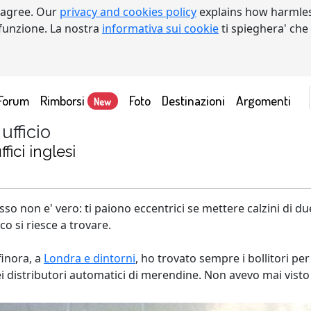
 agree. Our
privacy and cookies policy
explains how harmles
a funzione. La nostra
informativa sui cookie
ti spieghera' che
Forum
Rimborsi
Foto
Destinazioni
Argomenti
New
fficio
fici inglesi
esso non e' vero: ti paiono eccentrici se mettere calzini di du
co si riesce a trovare.
finora, a
Londra e dintorni
, ho trovato sempre i bollitori per
te dei distributori automatici di merendine. Non avevo mai vi