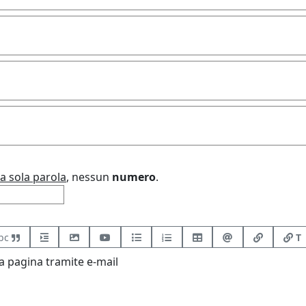
a sola parola
, nessun
numero
.
bc
T
 pagina tramite e-mail