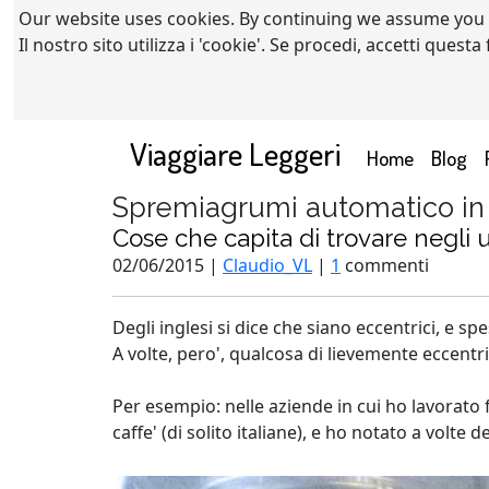
Our website uses cookies. By continuing we assume you
Il nostro sito utilizza i 'cookie'. Se procedi, accetti quest
Viaggiare Leggeri
(current)
Home
Blog
Spremiagrumi automatico in u
Cose che capita di trovare negli uf
02/06/2015 |
Claudio_VL
|
1
commenti
Degli inglesi si dice che siano eccentrici, e sp
A volte, pero', qualcosa di lievemente eccentri
Per esempio: nelle aziende in cui ho lavorato 
caffe' (di solito italiane), e ho notato a vol