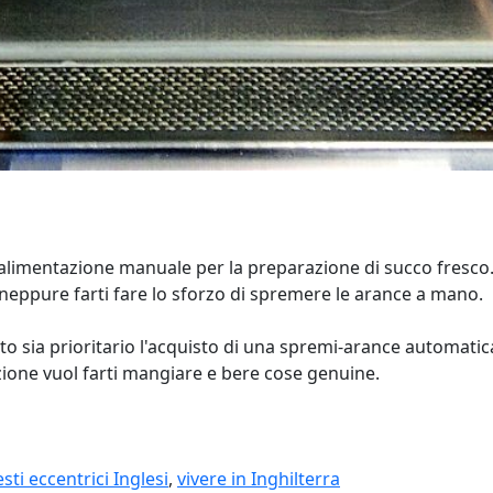
limentazione manuale per la preparazione di succo fresco. Lo
neppure farti fare lo sforzo di spremere le arance a mano.
to sia prioritario l'acquisto di una spremi-arance automatica
rezione vuol farti mangiare e bere cose genuine.
sti eccentrici Inglesi
,
vivere in Inghilterra