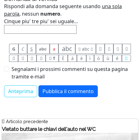
Rispondi alla domanda seguente usando
una sola
parola
, nessun
numero
.
Cinque piu' tre piu' sei uguale...
abc
G
C
S
abc
a
abc
T
È
à
è
ì
ò
ù
é
Segnalami i prossimi commenti su questa pagina
tramite e-mail
Articolo precedente
Vietato buttare le chiavi dell'auto nel WC