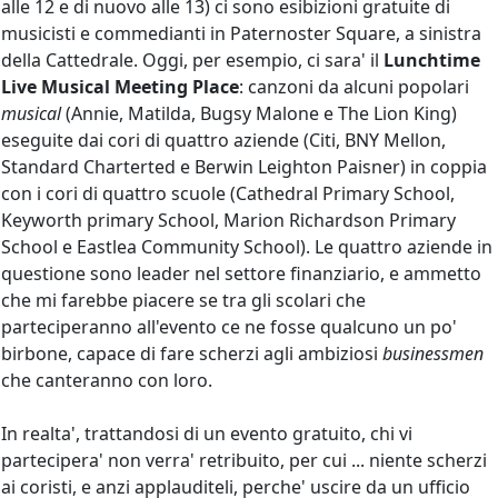
alle 12 e di nuovo alle 13) ci sono esibizioni gratuite di
musicisti e commedianti in Paternoster Square, a sinistra
della Cattedrale. Oggi, per esempio, ci sara' il
Lunchtime
Live Musical Meeting Place
: canzoni da alcuni popolari
musical
(Annie, Matilda, Bugsy Malone e The Lion King)
eseguite dai cori di quattro aziende (Citi, BNY Mellon,
Standard Charterted e Berwin Leighton Paisner) in coppia
con i cori di quattro scuole (Cathedral Primary School,
Keyworth primary School, Marion Richardson Primary
School e Eastlea Community School). Le quattro aziende in
questione sono leader nel settore finanziario, e ammetto
che mi farebbe piacere se tra gli scolari che
parteciperanno all'evento ce ne fosse qualcuno un po'
birbone, capace di fare scherzi agli ambiziosi
businessmen
che canteranno con loro.
In realta', trattandosi di un evento gratuito, chi vi
partecipera' non verra' retribuito, per cui ... niente scherzi
ai coristi, e anzi applauditeli, perche' uscire da un ufficio