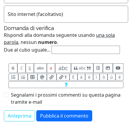
Sito internet (facoltativo)
Domanda di verifica
Rispondi alla domanda seguente usando
una sola
parola
, nessun
numero
.
Due al cubo uguale...
abc
G
C
S
abc
a
abc
T
È
à
è
ì
ò
ù
é
Segnalami i prossimi commenti su questa pagina
tramite e-mail