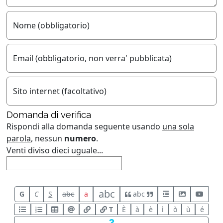
Nome (obbligatorio)
Email (obbligatorio, non verra' pubblicata)
Sito internet (facoltativo)
Domanda di verifica
Rispondi alla domanda seguente usando
una sola
parola
, nessun
numero
.
Venti diviso dieci uguale...
abc
G
C
S
abc
a
abc
T
È
à
è
ì
ò
ù
é