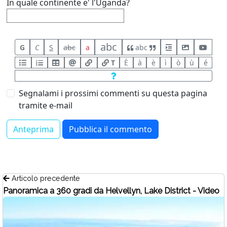
In quale continente e' l'Uganda?
abc
G
C
S
abc
a
abc
T
È
à
è
ì
ò
ù
é
Segnalami i prossimi commenti su questa pagina
tramite e-mail
Articolo precedente
Panoramica a 360 gradi da Helvellyn, Lake District - Video