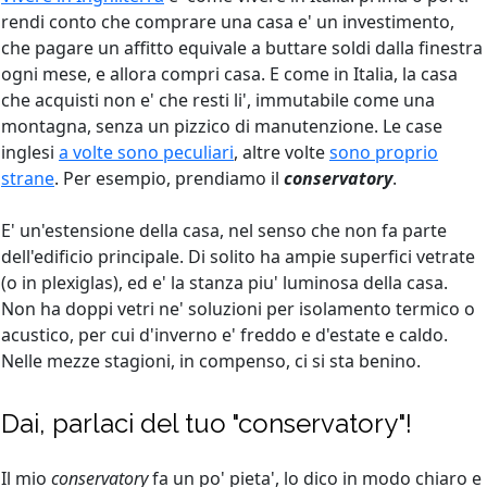
rendi conto che comprare una casa e' un investimento,
che pagare un affitto equivale a buttare soldi dalla finestra
ogni mese, e allora compri casa. E come in Italia, la casa
che acquisti non e' che resti li', immutabile come una
montagna, senza un pizzico di manutenzione. Le case
inglesi
a volte sono peculiari
, altre volte
sono proprio
strane
. Per esempio, prendiamo il
conservatory
.
E' un'estensione della casa, nel senso che non fa parte
dell'edificio principale. Di solito ha ampie superfici vetrate
(o in plexiglas), ed e' la stanza piu' luminosa della casa.
Non ha doppi vetri ne' soluzioni per isolamento termico o
acustico, per cui d'inverno e' freddo e d'estate e caldo.
Nelle mezze stagioni, in compenso, ci si sta benino.
Dai, parlaci del tuo "conservatory"!
Il mio
conservatory
fa un po' pieta', lo dico in modo chiaro e