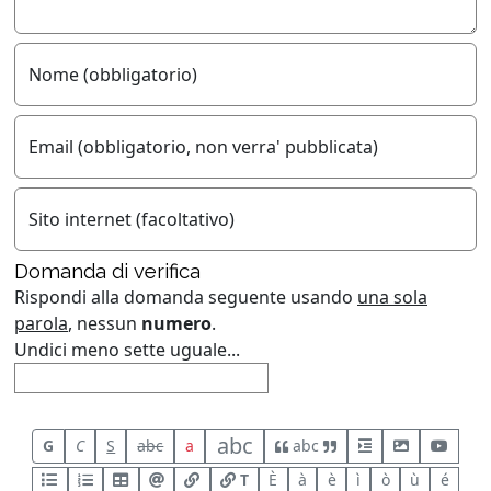
Nome (obbligatorio)
Email (obbligatorio, non verra' pubblicata)
Sito internet (facoltativo)
Domanda di verifica
Rispondi alla domanda seguente usando
una sola
parola
, nessun
numero
.
Undici meno sette uguale...
abc
G
C
S
abc
a
abc
T
È
à
è
ì
ò
ù
é