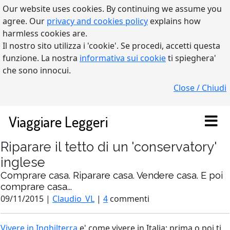
Our website uses cookies. By continuing we assume you
agree. Our
privacy and cookies policy
explains how
harmless cookies are.
Il nostro sito utilizza i 'cookie'. Se procedi, accetti questa
funzione. La nostra
informativa sui cookie
ti spieghera'
che sono innocui.
Close / Chiudi
Viaggiare Leggeri
Riparare il tetto di un 'conservatory'
inglese
Comprare casa. Riparare casa. Vendere casa. E poi
comprare casa...
09/11/2015 |
Claudio_VL
|
4
commenti
Vivere in Inghilterra
e' come vivere in Italia: prima o poi ti