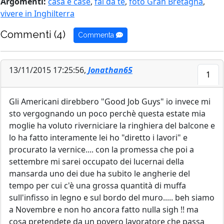
Argomenti:
casa e case
,
fai da te
,
foto Gran Bretagna
,
vivere in Inghilterra
Commenti (4)
Commenta
13/11/2015 17:25:56,
Jonathan65
1
Gli Americani direbbero "Good Job Guys" io invece mi
sto vergognando un poco perchè questa estate mia
moglie ha voluto riverniciare la ringhiera del balcone e
lo ha fatto interamente lei ho "diretto i lavori" e
procurato la vernice.... con la promessa che poi a
settembre mi sarei occupato dei lucernai della
mansarda uno dei due ha subito le angherie del
tempo per cui c'è una grossa quantità di muffa
sull'infisso in legno e sul bordo del muro..... beh siamo
a Novembre e non ho ancora fatto nulla sigh !! ma
cosa pretendete da un povero lavoratore che passa