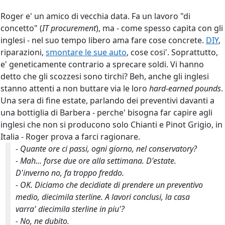
Roger e' un amico di vecchia data. Fa un lavoro "di
concetto" (
IT procurement
), ma - come spesso capita con gli
inglesi - nel suo tempo libero ama fare cose concrete.
DIY
,
riparazioni,
smontare le sue auto
, cose cosi'. Soprattutto,
e' geneticamente contrario a sprecare soldi. Vi hanno
detto che gli scozzesi sono tirchi? Beh, anche gli inglesi
stanno attenti a non buttare via le loro
hard-earned pounds
.
Una sera di fine estate, parlando dei preventivi davanti a
una bottiglia di Barbera - perche' bisogna far capire agli
inglesi che non si producono solo Chianti e Pinot Grigio, in
Italia - Roger prova a farci ragionare.
- Quante ore ci passi, ogni giorno, nel conservatory?
- Mah... forse due ore alla settimana. D'estate.
D'inverno no, fa troppo freddo.
- OK. Diciamo che decidiate di prendere un preventivo
medio, diecimila sterline. A lavori conclusi, la casa
varra' diecimila sterline in piu'?
- No, ne dubito.