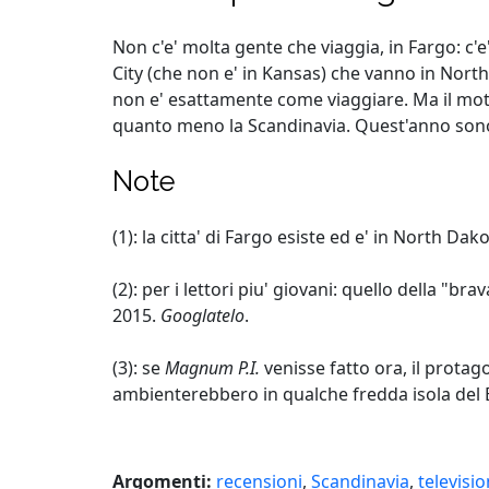
Non c'e' molta gente che viaggia, in Fargo: c
City (che non e' in Kansas) che vanno in Nort
non e' esattamente come viaggiare. Ma il moti
quanto meno la Scandinavia. Quest'anno sono
Note
(
1
): la citta' di Fargo esiste ed e' in North D
(
2
): per i lettori piu' giovani: quello della 
2015.
Googlatelo
.
(
3
): se
Magnum P.I.
venisse fatto ora, il prota
ambienterebbero in qualche fredda isola del B
Argomenti:
recensioni
,
Scandinavia
,
televisi