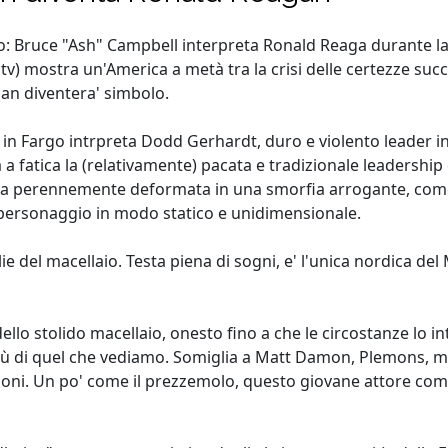
o: Bruce "Ash" Campbell interpreta Ronald Reaga durante la
 tv) mostra un'America a metà tra la crisi delle certezze su
gan diventera' simbolo.
in Fargo intrpreta Dodd Gerhardt, duro e violento leader in 
 a fatica la (relativamente) pacata e tradizionale leadership
cia perennemente deformata in una smorfia arrogante, come 
l personaggio in modo statico e unidimensionale.
e del macellaio. Testa piena di sogni, e' l'unica nordica de
dello stolido macellaio, onesto fino a che le circostanze lo 
 più di quel che vediamo. Somiglia a Matt Damon, Plemons, m
zioni. Un po' come il prezzemolo, questo giovane attore co