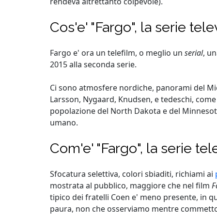
rendeva altrettanto colpevole).
Cos'e' "Fargo", la serie tele
Fargo e' ora un telefilm, o meglio un
serial
, u
2015 alla seconda serie.
Ci sono atmosfere nordiche, panorami del Mid
Larsson, Nygaard, Knudsen, e tedeschi, come 
popolazione del North Dakota e del Minnesota.
umano.
Com'e' "Fargo", la serie tel
Sfocatura selettiva, colori sbiaditi, richiami ai
mostrata al pubblico, maggiore che nel film
F
tipico dei fratelli Coen e' meno presente, in 
paura, non che osserviamo mentre commettono 