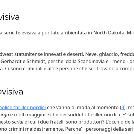
visiva
na serie televisiva a puntate ambientata in North Dakota, Mi
west statunitense innevati e deserti. Neve, ghiaccio, fredd
Gerhardt e Schmidt, perche' dalla Scandinavia e - meno - d
 Ci sono criminali e altre persone che si ritrovano a compi
evisiva
police thriller nordici
che vanno di moda al momento (
3
), m
argo
e molti maggiore che nei suddetti thriller nordici. E' 
questo
serial
di cui i due fratelli sono produttori? L'occhio d
crimini maldestramente. Perche' i personaggi della serie 