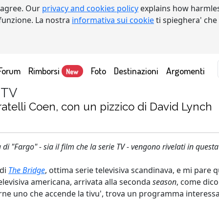
 agree. Our
privacy and cookies policy
explains how harmles
a funzione. La nostra
informativa sui cookie
ti spieghera' che
Forum
Rimborsi
Foto
Destinazioni
Argomenti
New
 TV
atelli Coen, con un pizzico di David Lynch
 di "Fargo" - sia il film che la serie TV - vengono rivelati in quest
 di
The Bridge
, ottima serie televisiva scandinava, e mi pare
televisiva americana, arrivata alla seconda
season
, come dico
ne uno che accende la tivu', trova un programma interessa