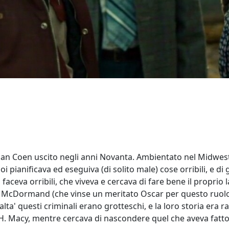
Ethan Coen uscito negli anni Novanta. Ambientato nel Midwest
poi pianificava ed eseguiva (di solito male) cose orribili, e d
 faceva orribili, che viveva e cercava di fare bene il proprio 
s McDormand (che vinse un meritato Oscar per questo ruolo
ealta' questi criminali erano grotteschi, e la loro storia era
 Macy, mentre cercava di nascondere quel che aveva fatto (e