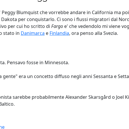
'e' Peggy Blumquist che vorrebbe andare in California ma poi
h Dakota per conquistarlo. Ci sono i flussi migratori dal No
vo per cui ho scritto di
Fargo
e' che vedendolo mi viene vogl
 stato in
Danimarca
e
Finlandia
, ora penso alla Svezia.
akota. Pensavo fosse in Minnesota.
"brava gente" era un concetto diffuso negli anni Sessanta e S
gonista sarebbe probabilmente Alexander Skarsgård o Joel Ki
altico.
one