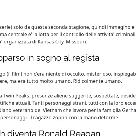
 serie) solo da questa seconda stagione, quindi immagino e
tema centrale e' la lotta per il controllo delle attivita' crimina
a' organizzata di Kansas City, Missouri.
parso in sogno al regista
(il film) non c'era niente di occulto, misterioso, inspiegabil
rmare, ma era tutto molto umano. Ridicolmente umano.
alla Twin Peaks: presenze aliene suggerite, sospettate, desi
fiche attuali. Tanti personaggi strani, tutti con la loro ecce
'indiano veterano del Vietnam che lavora per la famiglia Gerha
tri personaggi. Il ragazzo zoppo con la mano deforme.
Ash diventa Ronald Reagan