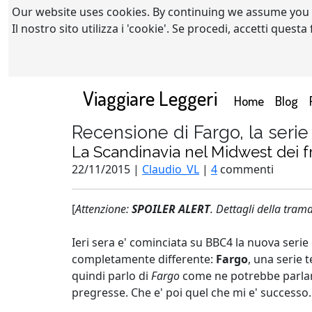
Our website uses cookies. By continuing we assume you
Il nostro sito utilizza i 'cookie'. Se procedi, accetti quest
Viaggiare Leggeri
(current)
Home
Blog
Recensione di Fargo, la serie
La Scandinavia nel Midwest dei fr
22/11/2015 |
Claudio_VL
|
4
commenti
[
Attenzione:
SPOILER ALERT
. Dettagli della trama
Ieri sera e' cominciata su BBC4 la nuova serie
completamente differente:
Fargo
, una serie 
quindi parlo di
Fargo
come ne potrebbe parlar
pregresse. Che e' poi quel che mi e' successo.