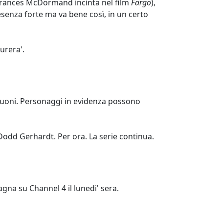
a Frances McDormand incinta nel film
Fargo
),
senza forte ma va bene così, in un certo
urera'.
in buoni. Personaggi in evidenza possono
Dodd Gerhardt. Per ora. La serie continua.
gna su Channel 4 il lunedi' sera.