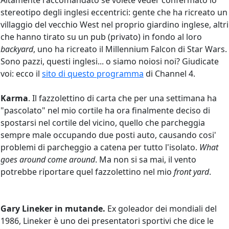
Altamente raccomandato se volete veder confermato lo
stereotipo degli inglesi eccentrici: gente che ha ricreato un
villaggio del vecchio West nel proprio giardino inglese, altri
che hanno tirato su un pub (privato) in fondo al loro
backyard
, uno ha ricreato il Millennium Falcon di Star Wars.
Sono pazzi, questi inglesi... o siamo noiosi noi? Giudicate
voi: ecco il
sito di questo programma
di Channel 4.
Karma
. Il fazzolettino di carta che per una settimana ha
"pascolato" nel mio cortile ha ora finalmente deciso di
spostarsi nel cortile del vicino, quello che parcheggia
sempre male occupando due posti auto, causando cosi'
problemi di parcheggio a catena per tutto l'isolato.
What
goes around come around
. Ma non si sa mai, il vento
potrebbe riportare quel fazzolettino nel mio
front yard
.
Gary Lineker in mutande.
Ex goleador dei mondiali del
1986, Lineker è uno dei presentatori sportivi che dice le