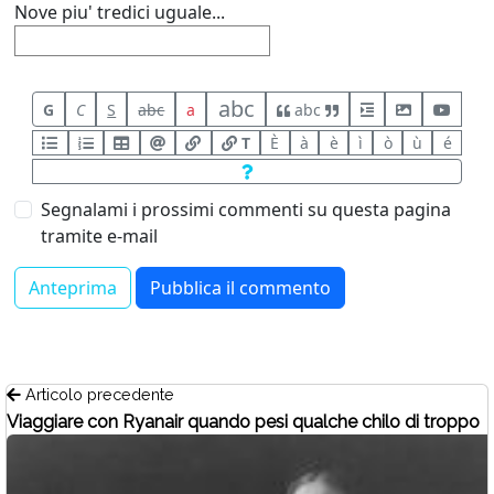
Nove piu' tredici uguale...
abc
G
C
S
abc
a
abc
T
È
à
è
ì
ò
ù
é
Segnalami i prossimi commenti su questa pagina
tramite e-mail
Articolo precedente
Viaggiare con Ryanair quando pesi qualche chilo di troppo