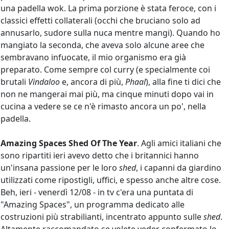
una padella wok. La prima porzione è stata feroce, con i
classici effetti collaterali (occhi che bruciano solo ad
annusarlo, sudore sulla nuca mentre mangi). Quando ho
mangiato la seconda, che aveva solo alcune aree che
sembravano infuocate, il mio organismo era già
preparato. Come sempre col curry (e specialmente coi
brutali
Vindaloo
e, ancora di più,
Phaal
), alla fine ti dici che
non ne mangerai mai più, ma cinque minuti dopo vai in
cucina a vedere se ce n'è rimasto ancora un po', nella
padella.
Amazing Spaces Shed Of The Year
. Agli amici italiani che
sono ripartiti ieri avevo detto che i britannici hanno
un'insana passione per le loro
shed
, i capanni da giardino
utilizzati come ripostigli, uffici, e spesso anche altre cose.
Beh, ieri - venerdì 12/08 - in tv c'era una puntata di
"Amazing Spaces", un programma dedicato alle
costruzioni più strabilianti, incentrato appunto sulle
shed
.