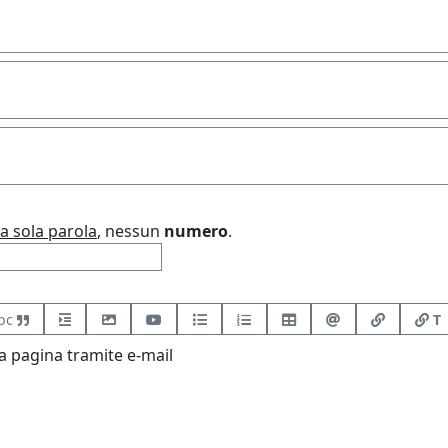
a sola parola
, nessun
numero
.
bc
T
 pagina tramite e-mail