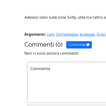
Adesivo visto sulle isole Scilly, utile tra l'altr
Argomenti:
cani
,
Cornovaglia
,
ecologia
,
Gran
Commenti (0)
Commenta
Non ci sono ancora commenti.
Commenta