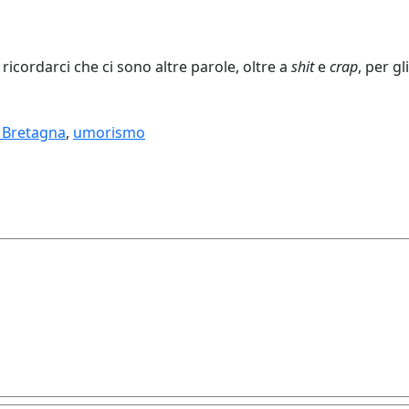
o a ricordarci che ci sono altre parole, oltre a
shit
e
crap
, per g
 Bretagna
,
umorismo