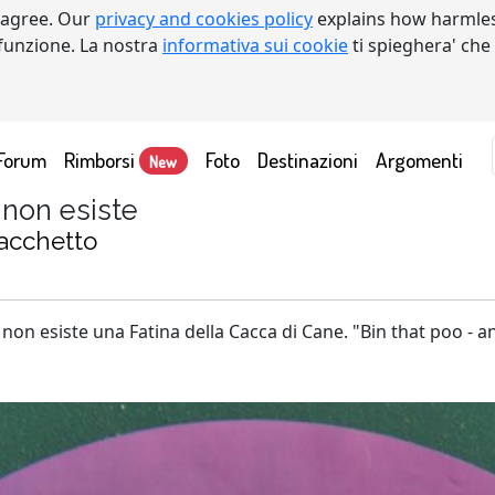
 agree. Our
privacy and cookies policy
explains how harmles
a funzione. La nostra
informativa sui cookie
ti spieghera' che
Forum
Rimborsi
Foto
Destinazioni
Argomenti
New
 non esiste
sacchetto
non esiste una Fatina della Cacca di Cane. "Bin that poo - an