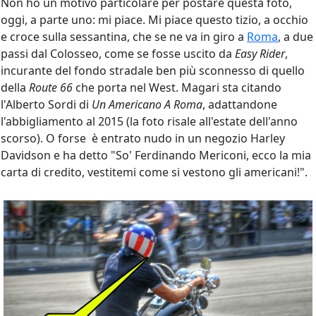
Non ho un motivo particolare per postare questa foto,
oggi, a parte uno: mi piace. Mi piace questo tizio, a occhio
e croce sulla sessantina, che se ne va in giro a
Roma
, a due
passi dal Colosseo, come se fosse uscito da
Easy Rider
,
incurante del fondo stradale ben più sconnesso di quello
della
Route 66
che porta nel West. Magari sta citando
l'Alberto Sordi di
Un Americano A Roma
, adattandone
l'abbigliamento al 2015 (la foto risale all'estate dell'anno
scorso). O forse è entrato nudo in un negozio Harley
Davidson e ha detto "So' Ferdinando Mericoni, ecco la mia
carta di credito, vestitemi come si vestono gli americani!".