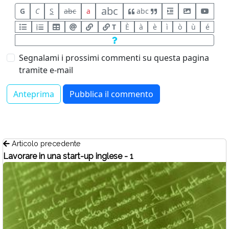
abc
G
C
S
abc
a
abc
T
È
à
è
ì
ò
ù
é
Segnalami i prossimi commenti su questa pagina
tramite e-mail
Articolo precedente
Lavorare in una start-up inglese - 1