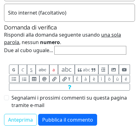
Sito internet (facoltativo)
Domanda di verifica
Rispondi alla domanda seguente usando
una sola
parola
, nessun
numero
.
Due al cubo uguale...
abc
G
C
S
abc
a
abc
T
È
à
è
ì
ò
ù
é
Segnalami i prossimi commenti su questa pagina
tramite e-mail