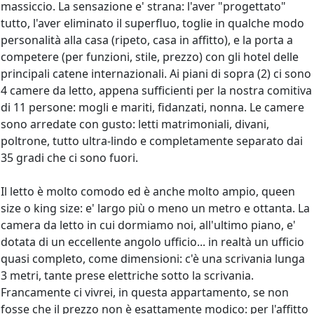
massiccio. La sensazione e' strana: l'aver "progettato"
tutto, l'aver eliminato il superfluo, toglie in qualche modo
personalità alla casa (ripeto, casa in affitto), e la porta a
competere (per funzioni, stile, prezzo) con gli hotel delle
principali catene internazionali. Ai piani di sopra (2) ci sono
4 camere da letto, appena sufficienti per la nostra comitiva
di 11 persone: mogli e mariti, fidanzati, nonna. Le camere
sono arredate con gusto: letti matrimoniali, divani,
poltrone, tutto ultra-lindo e completamente separato dai
35 gradi che ci sono fuori.
Il letto è molto comodo ed è anche molto ampio, queen
size o king size: e' largo più o meno un metro e ottanta. La
camera da letto in cui dormiamo noi, all'ultimo piano, e'
dotata di un eccellente angolo ufficio... in realtà un ufficio
quasi completo, come dimensioni: c'è una scrivania lunga
3 metri, tante prese elettriche sotto la scrivania.
Francamente ci vivrei, in questa appartamento, se non
fosse che il prezzo non è esattamente modico: per l'affitto