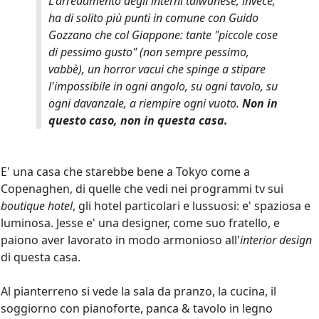
L'arredamento degli interni taiwanese, invece,
ha di solito più punti in comune con Guido
Gozzano che col Giappone: tante "piccole cose
di pessimo gusto" (non sempre pessimo,
vabbè), un
horror vacui
che spinge a stipare
l'impossibile in ogni angolo, su ogni tavolo, su
ogni davanzale, a riempire ogni vuoto.
Non in
questo caso, non in questa casa.
E' una casa che starebbe bene a Tokyo come a
Copenaghen, di quelle che vedi nei programmi tv sui
boutique hotel
, gli hotel particolari e lussuosi: e' spaziosa e
luminosa. Jesse e' una designer, come suo fratello, e
paiono aver lavorato in modo armonioso all'
interior design
di questa casa.
Al pianterreno si vede la sala da pranzo, la cucina, il
soggiorno con pianoforte, panca & tavolo in legno