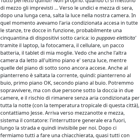
Tutto perfetto quindi? Non proprio: quando ci si mettono
di mezzo gli imprevisti ... Verso le undici e mezza di sera,
dopo una lunga cena, salta la luce nella nostra camera. In
quel momento avevamo l'aria condizionata accesa in tutte
le stanze, tre docce in funzione, probabilmente una
cinquantina di dispositivi sotto carica: io
puppavo eletticita'
tramite il laptop, la fotocamera, il cellulare, un pacco
batteria, il tablet di mia moglie. Vedo che anche l'altra
camera da letto all'ultimo piano e' senza luce, mentre
quelle del piano di sotto sono ancora accese. Anche al
pianterreno è saltata la corrente, quindi: pianterreno al
buio, primo piano OK, secondo piano al buio. Potremmo
sopravvivere, ma con due persone sotto la doccia in due
camere, e il rischio di rimanere senza aria condizionata per
tutta la notte (con la temperatura tropicale di questa città),
contattiamo Jesse. Arriva verso mezzanotte e mezza,
sistema il contatore: l'interruttore generale era fuori,
lungo la strada e quindi invisibile per noi. Dopo ci
fermiamo tutti a fare una chiacchierata, quasi tutti con