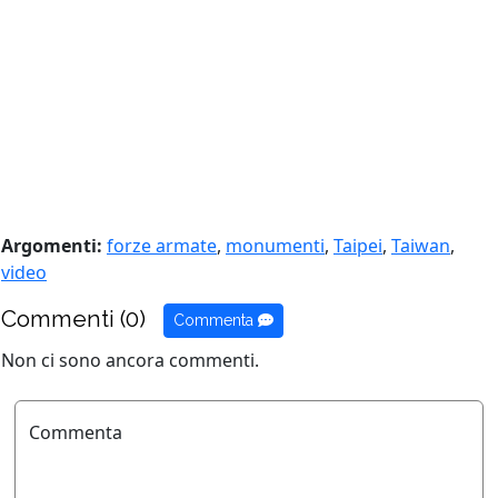
Argomenti:
forze armate
,
monumenti
,
Taipei
,
Taiwan
,
video
Commenti (0)
Commenta
Non ci sono ancora commenti.
Commenta