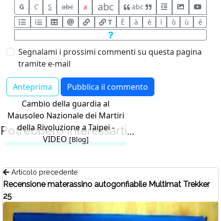
abc
G
C
S
abc
a
abc
T
È
à
è
ì
ò
ù
é
Segnalami i prossimi commenti su questa pagina
tramite e-mail
Cambio della guardia al
Mausoleo Nazionale dei Martiri
della Rivoluzione a Taipei -
Potrebbero interessarti...
VIDEO
[Blog]
Articolo precedente
Recensione materassino autogonfiabile Multimat Trekker
25