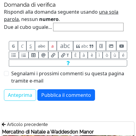
Domanda di verifica
Rispondi alla domanda seguente usando
una sola
parola
, nessun
numero
.
Due al cubo uguale...
abc
G
C
S
abc
a
abc
T
È
à
è
ì
ò
ù
é
Segnalami i prossimi commenti su questa pagina
tramite e-mail
Articolo precedente
Mercatino di Natale a Waddesdon Manor