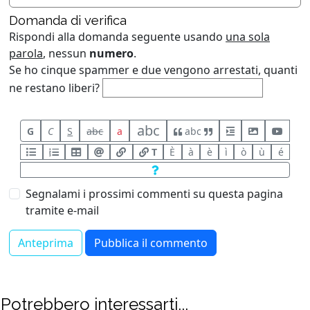
Domanda di verifica
Rispondi alla domanda seguente usando
una sola
parola
, nessun
numero
.
Se ho cinque spammer e due vengono arrestati, quanti
ne restano liberi?
abc
G
C
S
abc
a
abc
T
È
à
è
ì
ò
ù
é
Segnalami i prossimi commenti su questa pagina
tramite e-mail
Potrebbero interessarti...