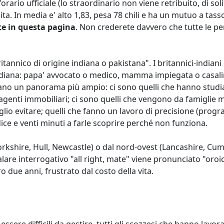
'orario ufficiale (lo straordinario non viene retribuito, di so
ta. In media e' alto 1,83, pesa 78 chili e ha un mutuo a tass
te in questa pagina
. Non crederete davvero che tutte le p
itannico di origine indiana o pakistana". I britannici-indian
indiana: papa' avvocato o medico, mamma impiegata o casalin
tano un panorama più ampio: ci sono quelli che hanno studia
agenti immobiliari; ci sono quelli che vengono da famiglie 
o evitare; quelli che fanno un lavoro di precisione (progra
ice e venti minuti a farle scoprire perché non funziona.
orkshire, Hull, Newcastle) o dal nord-ovest (Lancashire, Cumb
alare interrogativo "all right, mate" viene pronunciato "oroic
due anni, frustrato dal costo della vita.