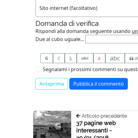
Sito internet (facoltativo)
Domanda di verifica
Rispondi alla domanda seguente usando
un
Due al cubo uguale...
abc
G
C
S
abc
a
a
Segnalami i prossimi commenti su questa
Articolo precedente
37 pagine web
interessanti -
30/01/2018