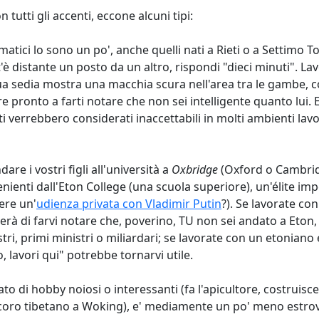
on tutti gli accenti, eccone alcuni tipi:
rmatici lo sono un po', anche quelli nati a Rieti o a Settimo T
 distante un posto da un altro, rispondi "dieci minuti". Lav
sua sedia mostra una macchia scura nell'area tra le gambe,
empre pronto a farti notare che non sei intelligente quanto l
 verrebbero considerati inaccettabili in molti ambienti lavor
re i vostri figli all'università a
Oxbridge
(Oxford o Cambridg
ienti dall'Eton College (una scuola superiore), un'élite imp
ere un'
udienza privata con Vladimir Putin
?). Se lavorate co
 di farvi notare che, poverino, TU non sei andato a Eton, 
stri, primi ministri o miliardari; se lavorate con un etoniano 
, lavori qui" potrebbe tornarvi utile.
tato di hobby noiosi o interessanti (fa l'apicultore, costruisc
n coro tibetano a Woking), e' mediamente un po' meno estro