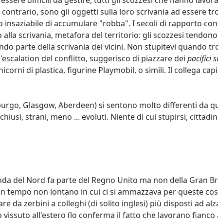
essere difficili da gestire, tutti gli scozzesi che hanno lav
 contrario, sono gli oggetti sulla loro scrivania ad essere t
insaziabile di accumulare "robba". I secoli di rapporto confl
 scrivania, metafora del territorio: gli scozzesi tendono a s
do parte della scrivania dei vicini. Non stupitevi quando tro
n'escalation del conflitto, suggerisco di piazzare dei
pacifici s
corni di plastica, figurine Playmobil, o simili. Il collega capi
burgo, Glasgow, Aberdeen) si sentono molto differenti da quell
hiusi, strani, meno ... evoluti. Niente di cui stupirsi, citt
rlanda del Nord fa parte del Regno Unito ma non della Gran 
i un tempo non lontano in cui ci si ammazzava per queste cos
re da zerbini a colleghi (di solito inglesi) più disposti ad alz
vissuto all'estero (lo conferma il fatto che lavorano fianco