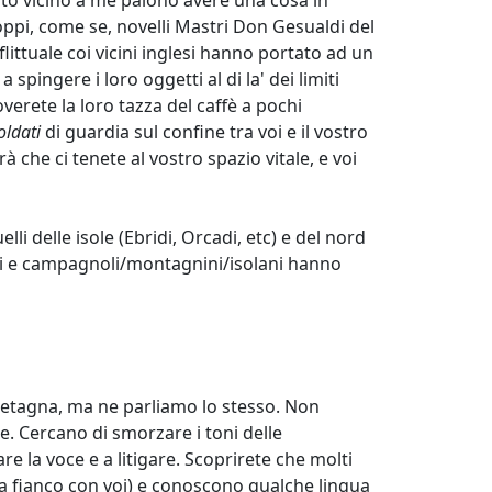
orato vicino a me paiono avere una cosa in
roppi, come se, novelli Mastri Don Gesualdi del
ittuale coi vicini inglesi hanno portato ad un
pingere i loro oggetti al di la' dei limiti
verete la loro tazza del caffè a pochi
oldati
di guardia sul confine tra voi e il vostro
rà che ci tenete al vostro spazio vitale, e voi
i delle isole (Ebridi, Orcadi, etc) e del nord
adini e campagnoli/montagnini/isolani hanno
Bretagna, ma ne parliamo lo stesso. Non
e. Cercano di smorzare i toni delle
are la voce e a litigare. Scoprirete che molti
 a fianco con voi) e conoscono qualche lingua