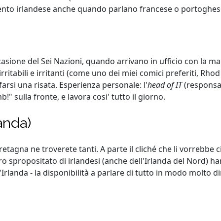
ento irlandese anche quando parlano francese o portoghes
casione del Sei Nazioni, quando arrivano in ufficio con la ma
ritabili e irritanti (come uno dei miei comici preferiti, Rhod 
farsi una risata. Esperienza personale: l'
head of IT
(responsab
!" sulla fronte, e lavora cosi' tutto il giorno.
anda)
etagna ne troverete tanti. A parte il cliché che li vorrebbe c
o spropositato di irlandesi (anche dell'Irlanda del Nord) han
 d'Irlanda - la disponibilità a parlare di tutto in modo molto