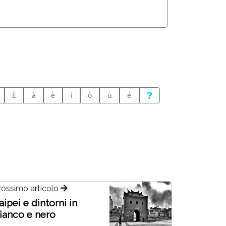
È
à
è
ì
ò
ù
é
rossimo articolo
aipei e dintorni in
ianco e nero