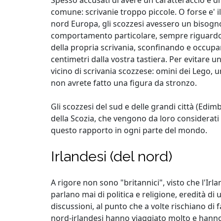
Spesso accusati di avere un caratteraccio e di 
comune: scrivanie troppo piccole. O forse e' il
nord Europa, gli scozzesi avessero un bisogno 
comportamento particolare, sempre riguardo alla
della propria scrivania, sconfinando e occupan
centimetri dalla vostra tastiera. Per evitare u
vicino di scrivania scozzese: omini dei Lego, uni
non avrete fatto una figura da stronzo.
Gli scozzesi del sud e delle grandi città (Edim
della Scozia, che vengono da loro considerati c
questo rapporto in ogni parte del mondo.
Irlandesi (del nord)
A rigore non sono "britannici", visto che l'I
parlano mai di politica e religione, eredità d
discussioni, al punto che a volte rischiano di fa
nord-irlandesi hanno viaggiato molto e hanno 