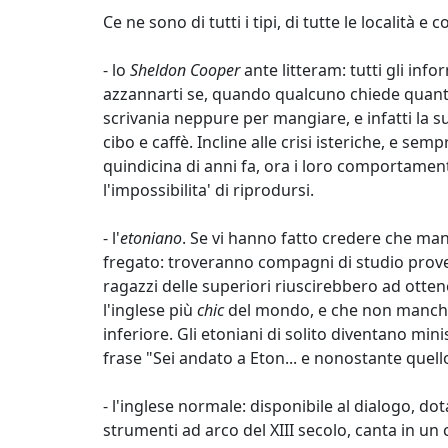
Ce ne sono di tutti i tipi, di tutte le località e c
- lo
Sheldon Cooper
ante litteram: tutti gli info
azzannarti se, quando qualcuno chiede quant'è
scrivania neppure per mangiare, e infatti la 
cibo e caffè. Incline alle crisi isteriche, e s
quindicina di anni fa, ora i loro comportamenti
l'impossibilita' di riprodursi.
- l'
etoniano
. Se vi hanno fatto credere che manda
fregato: troveranno compagni di studio proven
ragazzi delle superiori riuscirebbero ad otten
l'inglese più
chic
del mondo, e che non mancherà
inferiore. Gli etoniani di solito diventano mini
frase "Sei andato a Eton... e nonostante quello
- l'inglese normale: disponibile al dialogo, do
strumenti ad arco del XIII secolo, canta in u