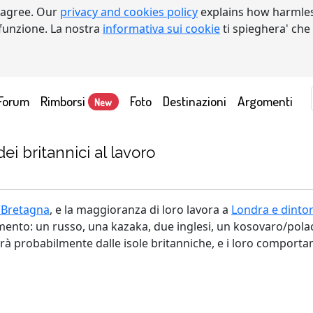
 agree. Our
privacy and cookies policy
explains how harmles
a funzione. La nostra
informativa sui cookie
ti spieghera' che
Forum
Rimborsi
Foto
Destinazioni
Argomenti
New
i britannici al lavoro
 Bretagna
, e la maggioranza di loro lavora a
Londra e dintor
ento: un russo, una kazaka, due inglesi, un kosovaro/polac
rrà probabilmente dalle isole britanniche, e i loro comporta