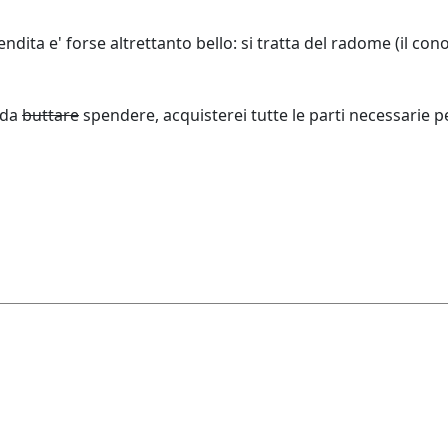
ndita e' forse altrettanto bello: si tratta del radome (il co
i da
buttare
spendere, acquisterei tutte le parti necessarie p