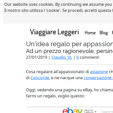
Our website uses cookies. By continuing we assume you
Il nostro sito utilizza i 'cookie'. Se procedi, accetti quest
Viaggiare Leggeri
(current)
Home
Blog
Un'idea regalo per appassion
Ad un prezzo ragionevole, persi
27/01/2019 |
Claudio_VL
|
0
commenti
Cosa regalare all'appassionato di
aviazione
ch
di
Concorde
, e ne nacque una
conversazione 
Oggi, vedendo una pagina su eBay, ho chiamat
farmi un regalo, voglio questo: