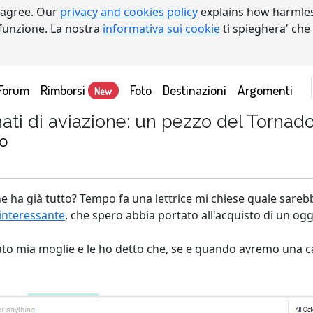
 agree. Our
privacy and cookies policy
explains how harmles
a funzione. La nostra
informativa sui cookie
ti spieghera' che
Forum
Rimborsi
Foto
Destinazioni
Argomenti
New
ati di aviazione: un pezzo del Tornad
no
e ha già tutto? Tempo fa una lettrice mi chiese quale sare
interessante
, che spero abbia portato all'acquisto di un og
o mia moglie e le ho detto che, se e quando avremo una casa