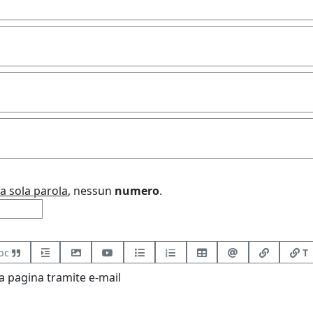
a sola parola
, nessun
numero
.
bc
T
 pagina tramite e-mail