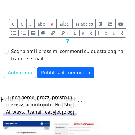
abc
G
C
S
abc
a
abc
T
È
à
è
ì
ò
ù
é
Segnalami i prossimi commenti su questa pagina
tramite e-mail
Linee aeree, prezzi presto in
Potrebbero interessarti...
ribasso, come il petrolio
Prezzi a confronto: British
[Blog]
Airways, Ryanair, easyJet
[Blog]