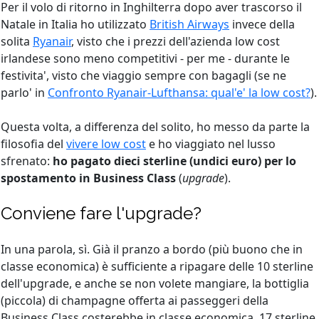
Per il volo di ritorno in Inghilterra dopo aver trascorso il
Natale in Italia ho utilizzato
British Airways
invece della
solita
Ryanair
, visto che i prezzi dell'azienda low cost
irlandese sono meno competitivi - per me - durante le
festivita', visto che viaggio sempre con bagagli (se ne
parlo' in
Confronto Ryanair-Lufthansa: qual'e' la low cost?
).
Questa volta, a differenza del solito, ho messo da parte la
filosofia del
vivere low cost
e ho viaggiato nel lusso
sfrenato:
ho pagato dieci sterline (undici euro) per lo
spostamento in Business Class
(
upgrade
).
Conviene fare l'upgrade?
In una parola, sì. Già il pranzo a bordo (più buono che in
classe economica) è sufficiente a ripagare delle 10 sterline
dell'upgrade, e anche se non volete mangiare, la bottiglia
(piccola) di champagne offerta ai passeggeri della
Business Class costerebbe in classe economica, 17 sterline.