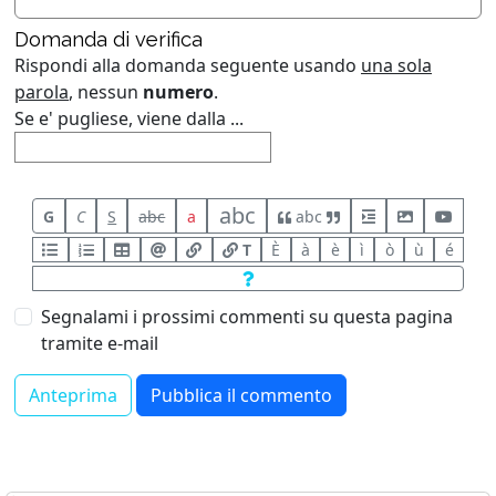
Domanda di verifica
Rispondi alla domanda seguente usando
una sola
parola
, nessun
numero
.
Se e' pugliese, viene dalla ...
abc
G
C
S
abc
a
abc
T
È
à
è
ì
ò
ù
é
Segnalami i prossimi commenti su questa pagina
tramite e-mail