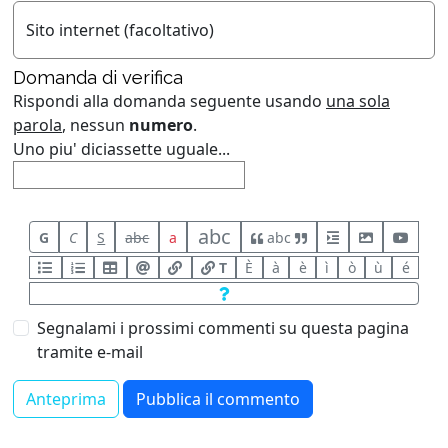
Sito internet (facoltativo)
Domanda di verifica
Rispondi alla domanda seguente usando
una sola
parola
, nessun
numero
.
Uno piu' diciassette uguale...
abc
G
C
S
abc
a
abc
T
È
à
è
ì
ò
ù
é
Segnalami i prossimi commenti su questa pagina
tramite e-mail