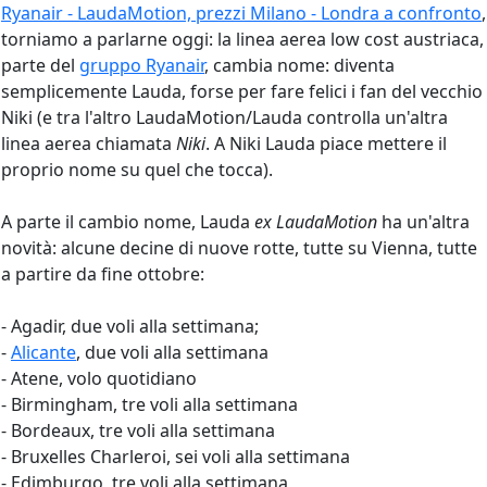
Ryanair - LaudaMotion, prezzi Milano - Londra a confronto
,
torniamo a parlarne oggi: la linea aerea low cost austriaca,
parte del
gruppo Ryanair
, cambia nome: diventa
semplicemente Lauda, forse per fare felici i fan del vecchio
Niki (e tra l'altro LaudaMotion/Lauda controlla un'altra
linea aerea chiamata
Niki
. A Niki Lauda piace mettere il
proprio nome su quel che tocca).
A parte il cambio nome, Lauda
ex LaudaMotion
ha un'altra
novità: alcune decine di nuove rotte, tutte su Vienna, tutte
a partire da fine ottobre:
- Agadir, due voli alla settimana;
-
Alicante
, due voli alla settimana
- Atene, volo quotidiano
- Birmingham, tre voli alla settimana
- Bordeaux, tre voli alla settimana
- Bruxelles Charleroi, sei voli alla settimana
- Edimburgo, tre voli alla settimana