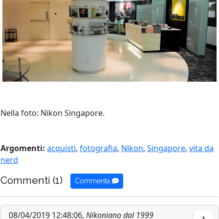
Nella foto: Nikon Singapore.
Argomenti:
acquisti
,
fotografia
,
Nikon
,
Singapore
,
vita da
nerd
Commenti (1)
Commenta
08/04/2019 12:48:06,
Nikoniano dal 1999