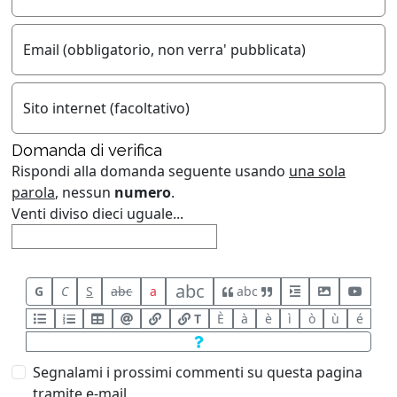
Email (obbligatorio, non verra' pubblicata)
Sito internet (facoltativo)
Domanda di verifica
Rispondi alla domanda seguente usando
una sola
parola
, nessun
numero
.
Venti diviso dieci uguale...
abc
G
C
S
abc
a
abc
T
È
à
è
ì
ò
ù
é
Segnalami i prossimi commenti su questa pagina
tramite e-mail