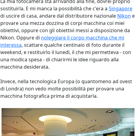
La mia fotocamera sta arrivando alla fine, dovrei proprio
sostituirla. E mi manca la possibilità che c'era a
Singapore
di uscire di casa, andare dal distributore nazionale
Nikon
e
provare una mezza dozzina di corpi macchina coi miei
obiettivi, oppure con gli obiettivi messi a disposizione da
Nikon. Oppure di
noleggiare il corpo macchina che mi
interessa
, scattare qualche centinaio di foto durante il
weekend, e restituirlo il lunedì, il che mi permetteva - con
una modica spesa - di chiarirmi le idee riguardo alla
macchina desiderata.
Invece, nella tecnologica Europa (o quantomeno ad ovest
di Londra) non vedo molte possibilità per provare una
macchina fotografica prima di acquistarla.