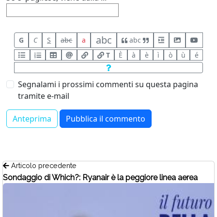
abc
G
C
S
abc
a
abc
T
È
à
è
ì
ò
ù
é
Segnalami i prossimi commenti su questa pagina
tramite e-mail
Articolo precedente
Sondaggio di Which?: Ryanair è la peggiore linea aerea