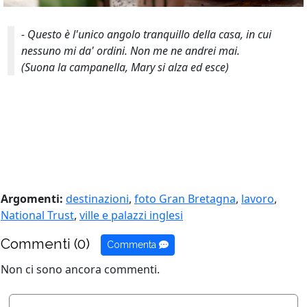
- Questo è l'unico angolo tranquillo della casa, in cui
nessuno mi da' ordini. Non me ne andrei mai.
(Suona la campanella, Mary si alza ed esce)
Argomenti:
destinazioni
,
foto Gran Bretagna
,
lavoro
,
National Trust
,
ville e palazzi inglesi
Commenti (0)
Commenta
Non ci sono ancora commenti.