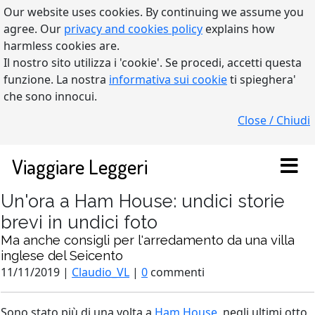
Our website uses cookies. By continuing we assume you
agree. Our
privacy and cookies policy
explains how
harmless cookies are.
Il nostro sito utilizza i 'cookie'. Se procedi, accetti questa
funzione. La nostra
informativa sui cookie
ti spieghera'
che sono innocui.
Close / Chiudi
Viaggiare Leggeri
Un'ora a Ham House: undici storie
brevi in undici foto
Ma anche consigli per l'arredamento da una villa
inglese del Seicento
11/11/2019 |
Claudio_VL
|
0
commenti
Sono stato più di una volta a
Ham House
, negli ultimi otto