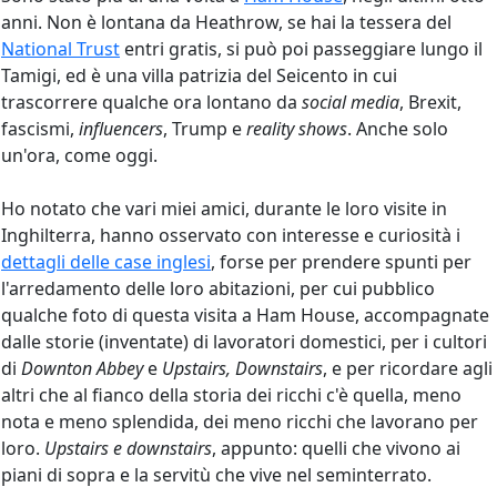
anni. Non è lontana da Heathrow, se hai la tessera del
National Trust
entri gratis, si può poi passeggiare lungo il
Tamigi, ed è una villa patrizia del Seicento in cui
trascorrere qualche ora lontano da
social media
, Brexit,
fascismi,
influencers
, Trump e
reality shows
. Anche solo
un'ora, come oggi.
Ho notato che vari miei amici, durante le loro visite in
Inghilterra, hanno osservato con interesse e curiosità i
dettagli delle case inglesi
, forse per prendere spunti per
l'arredamento delle loro abitazioni, per cui pubblico
qualche foto di questa visita a Ham House, accompagnate
dalle storie (inventate) di lavoratori domestici, per i cultori
di
Downton Abbey
e
Upstairs, Downstairs
, e per ricordare agli
altri che al fianco della storia dei ricchi c'è quella, meno
nota e meno splendida, dei meno ricchi che lavorano per
loro.
Upstairs e downstairs
, appunto: quelli che vivono ai
piani di sopra e la servitù che vive nel seminterrato.