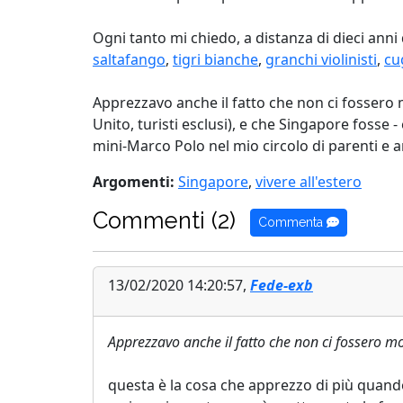
Ogni tanto mi chiedo, a distanza di dieci anni 
saltafango
,
tigri bianche
,
granchi violinisti
,
cu
Apprezzavo anche il fatto che non ci fossero mo
Unito, turisti esclusi), e che Singapore fosse -
mini-Marco Polo nel mio circolo di parenti e amic
Argomenti:
Singapore
,
vivere all'estero
Commenti (2)
Commenta
13/02/2020 14:20:57,
Fede-exb
Apprezzavo anche il fatto che non ci fossero mol
questa è la cosa che apprezzo di più quando 