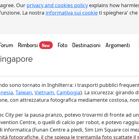
 agree. Our
privacy and cookies policy
explains how harmles
a funzione. La nostra
informativa sui cookie
ti spieghera' che
Forum
Rimborsi
Foto
Destinazioni
Argomenti
New
Singapore
sono tornato in Inghilterra: i trasporti pubblici frequenti, 
onesia
,
Taiwan
,
Vietnam
,
Cambogia
). La sicurezza: girando d
rbone, con attrezzatura fotografica mediamente costosa, non
ec City per la pausa pranzo, potevo trovarmi di fronte ad una
ention Centre, o quelli di calcio per robot, e potevo raggiu
i informatica (Funan Centre a piedi, Sim Lim Square coi mezz
à fotografiche, il che spiega le trentamila foto scattate il 