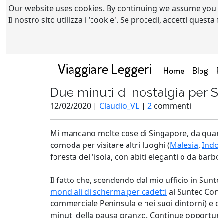
Our website uses cookies. By continuing we assume you
Il nostro sito utilizza i 'cookie'. Se procedi, accetti quest
Viaggiare Leggeri
(current)
Home
Blog
Due minuti di nostalgia per 
12/02/2020 |
Claudio_VL
|
2
commenti
Mi mancano molte cose di Singapore, da quando 
comoda per visitare altri luoghi (
Malesia
,
Ind
foresta dell'isola, con abiti eleganti o da ba
Il fatto che, scendendo dal mio ufficio in Sunt
mondiali di scherma per cadetti
al Suntec Conv
commerciale Peninsula e nei suoi dintorni) e d
minuti della pausa pranzo. Continue opportunit