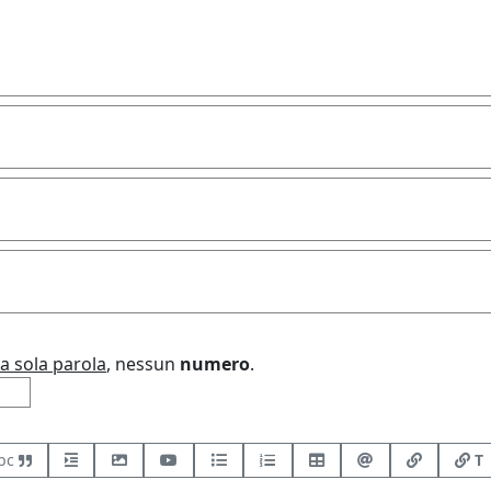
a sola parola
, nessun
numero
.
bc
T