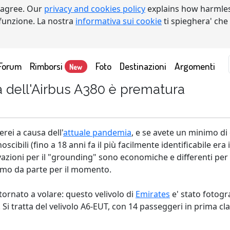
 agree. Our
privacy and cookies policy
explains how harmles
a funzione. La nostra
informativa sui cookie
ti spieghera' che
Forum
Rimborsi
Foto
Destinazioni
Argomenti
New
ra dell'Airbus A380 è prematura
rei a causa dell'
attuale pandemia
, e se avete un minimo di 
oscibili (fino a 18 anni fa il più facilmente identificabile era 
zioni per il "grounding" sono economiche e differenti per i 
ciamo da parte per il momento.
tornato a volare: questo velivolo di
Emirates
e' stato fotogra
Si tratta del velivolo A6-EUT, con 14 passeggeri in prima cla