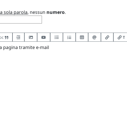
a sola parola
, nessun
numero
.
bc
T
 pagina tramite e-mail