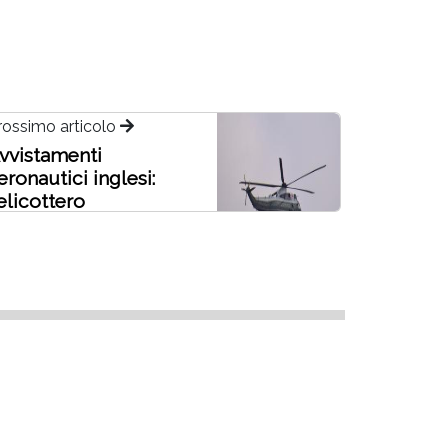
rossimo articolo
vvistamenti
eronautici inglesi:
'elicottero
residenziale di Joe
iden