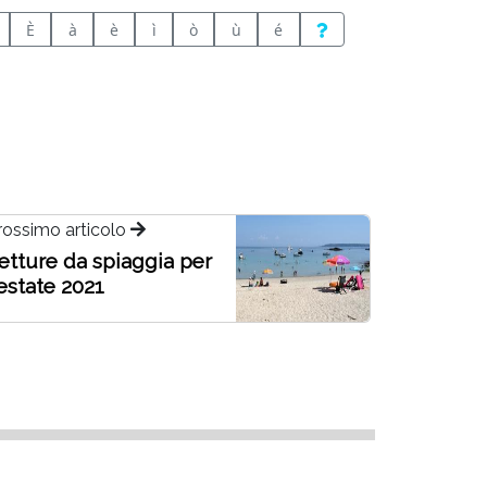
È
à
è
ì
ò
ù
é
rossimo articolo
etture da spiaggia per
'estate 2021