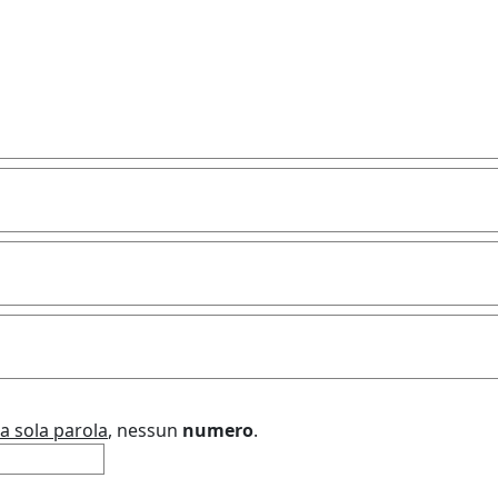
a sola parola
, nessun
numero
.