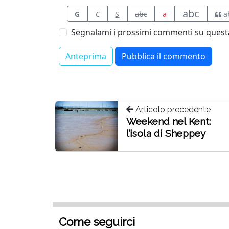
abc
G
C
S
abc
a
a
Segnalami i prossimi commenti su questa
Articolo precedente
Weekend nel Kent:
l’isola di Sheppey
Come seguirci