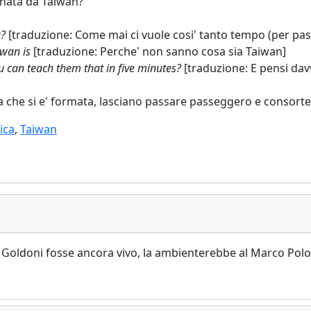
ernata da Taiwan?
g?
[traduzione: Come mai ci vuole cosi' tanto tempo (per pass
wan is
[traduzione: Perche' non sanno cosa sia Taiwan]
u can teach them that in five minutes?
[traduzione: E pensi dav
oda che si e' formata, lasciano passare passeggero e consorte
tica
,
Taiwan
 Goldoni fosse ancora vivo, la ambienterebbe al Marco Polo.