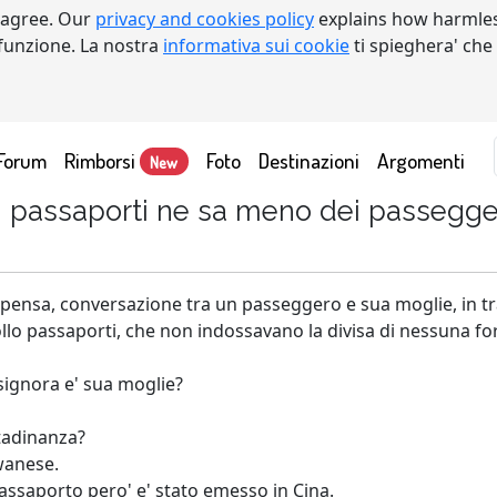
 agree. Our
privacy and cookies policy
explains how harmles
a funzione. La nostra
informativa sui cookie
ti spieghera' che
Forum
Rimborsi
Foto
Destinazioni
Argomenti
New
 i passaporti ne sa meno dei passegge
pensa, conversazione tra un passeggero e sua moglie, in tra
llo passaporti, che non indossavano la divisa di nessuna forz
 signora e' sua moglie?
ttadinanza?
wanese.
 passaporto pero' e' stato emesso in Cina.