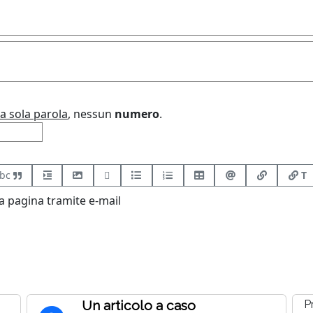
a sola parola
, nessun
numero
.
bc
T
 pagina tramite e-mail
Un articolo a caso
P