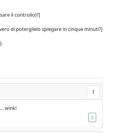
are il controllo)?]
vero di poterglielo spiegare in cinque minuti?]
).
1
.. wink!