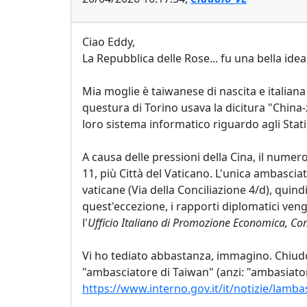
Ciao Eddy,
La Repubblica delle Rose... fu una bella idea
Mia moglie è taiwanese di nascita e italian
questura di Torino usava la dicitura "China-
loro sistema informatico riguardo agli Stati 
A causa delle pressioni della Cina, il numer
11, più Città del Vaticano. L'unica ambasci
vaticane (Via della Conciliazione 4/d), quind
quest'eccezione, i rapporti diplomatici vengo
l'
Ufficio Italiano di Promozione Economica, Co
Vi ho tediato abbastanza, immagino. Chiudo c
"ambasciatore di Taiwan" (anzi: "ambasiatore
https://www.interno.gov.it/it/notizie/lamb