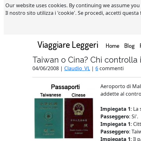
Our website uses cookies. By continuing we assume you
Il nostro sito utilizza i 'cookie'. Se procedi, accetti quest
Viaggiare Leggeri
(current)
Home
Blog
Taiwan o Cina? Chi controlla
04/06/2008 |
Claudio_VL
|
6
commenti
Aeroporto di Mal
addette al contro
Impiegata 1
: La
Passeggero
: Si'.
Impiegata 1
: Ci
Passeggero
: Tai
Impiegata 1
: Il