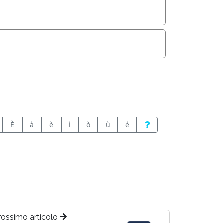
È
à
è
ì
ò
ù
é
rossimo articolo