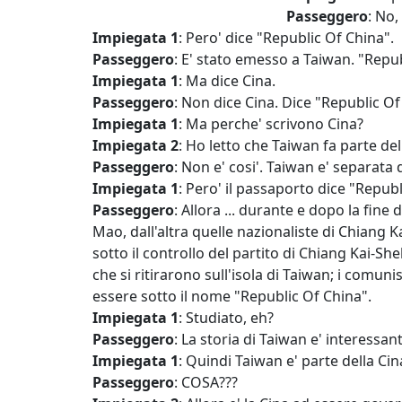
Passeggero
: No,
Impiegata 1
: Pero' dice "Republic Of China".
Passeggero
: E' stato emesso a Taiwan. "Repub
Impiegata 1
: Ma dice Cina.
Passeggero
: Non dice Cina. Dice "Republic Of
Impiegata 1
: Ma perche' scrivono Cina?
Impiegata 2
: Ho letto che Taiwan fa parte del
Passeggero
: Non e' cosi'. Taiwan e' separata 
Impiegata 1
: Pero' il passaporto dice "Republ
Passeggero
: Allora ... durante e dopo la fin
Mao, dall'altra quelle nazionaliste di Chiang K
sotto il controllo del partito di Chiang Kai-Sh
che si ritirarono sull'isola di Taiwan; i comu
essere sotto il nome "Republic Of China".
Impiegata 1
: Studiato, eh?
Passeggero
: La storia di Taiwan e' interessant
Impiegata 1
: Quindi Taiwan e' parte della Cina
Passeggero
: COSA???