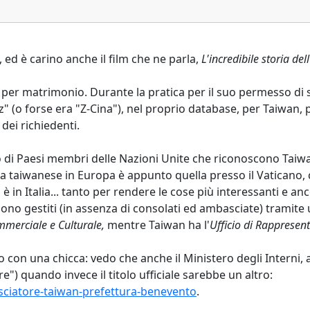
, ed è carino anche il film che ne parla,
L'incredibile storia del
a per matrimonio. Durante la pratica per il suo permesso di
z" (o forse era "Z-Cina"), nel proprio database, per Taiwan,
dei richiedenti.
o di Paesi membri delle Nazioni Unite che riconoscono Taiwan
ata taiwanese in Europa è appunto quella presso il Vaticano,
i è in Italia... tanto per rendere le cose più interessanti e 
no gestiti (in assenza di consolati ed ambasciate) tramite uf
mmerciale e Culturale,
mentre Taiwan ha l'
Ufficio di Rappresent
on una chicca: vedo che anche il Ministero degli Interni, a 
") quando invece il titolo ufficiale sarebbe un altro:
asciatore-taiwan-prefettura-benevento
.