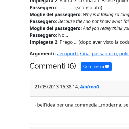
Impiegata 2
: Allora e' la Cina ad essere gov
Passeggero
: .............. (sconsolato)
Moglie del passeggero
:
Why is it taking so lon
Passeggero
:
Because they do not know what Tai
Moglie del passeggero
:
And you really think yo
Passeggero
: No...
Impiegata 2
: Prego ... (dopo aver visto la c
Argomenti:
aeroporti
,
Cina
,
passaporto
,
poli
Commenti (6)
Commenta
21/05/2013 16:38:14,
AndreaG
- bell'idea per una commedia...moderna, se