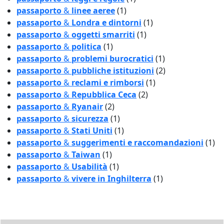
passaporto
&
linee aeree
(1)
passaporto
&
Londra e dintorni
(1)
passaporto
&
oggetti smarriti
(1)
passaporto
&
politica
(1)
passaporto
&
problemi burocratici
(1)
passaporto
&
pubbliche istituzioni
(2)
passaporto
&
reclami e rimborsi
(1)
passaporto
&
Repubblica Ceca
(2)
passaporto
&
Ryanair
(2)
passaporto
&
sicurezza
(1)
passaporto
&
Stati Uniti
(1)
passaporto
&
suggerimenti e raccomandazioni
(1)
passaporto
&
Taiwan
(1)
passaporto
&
Usabilità
(1)
passaporto
&
vivere in Inghilterra
(1)