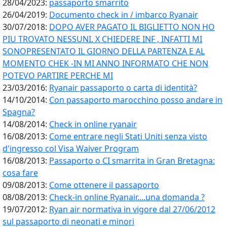
28/04/2023:
passaporto smarrito
26/04/2019:
Documento check in / imbarco Ryanair
30/07/2018:
DOPO AVER PAGATO IL BIGLIETTO NON HO
PIU TROVATO NESSUNI. X CHIEDERE INF , INFATTI MI
SONOPRESENTATO IL GIORNO DELLA PARTENZA E AL
MOMENTO CHEK -IN MI ANNO INFORMATO CHE NON
POTEVO PARTIRE PERCHE MI
23/03/2016:
Ryanair passaporto o carta di identità?
14/10/2014:
Con passaporto marocchino posso andare in
Spagna?
14/08/2014:
Check in online ryanair
16/08/2013:
Come entrare negli Stati Uniti senza visto
d'ingresso col Visa Waiver Program
16/08/2013:
Passaporto o CI smarrita in Gran Bretagna:
cosa fare
09/08/2013:
Come ottenere il passaporto
08/08/2013:
Check-in online Ryanair....una domanda ?
19/07/2012:
Ryan air normativa in vigore dal 27/06/2012
sul passaporto di neonati e minori