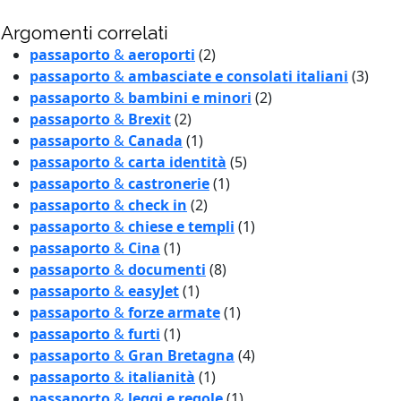
Argomenti correlati
passaporto
&
aeroporti
(2)
passaporto
&
ambasciate e consolati italiani
(3)
passaporto
&
bambini e minori
(2)
passaporto
&
Brexit
(2)
passaporto
&
Canada
(1)
passaporto
&
carta identità
(5)
passaporto
&
castronerie
(1)
passaporto
&
check in
(2)
passaporto
&
chiese e templi
(1)
passaporto
&
Cina
(1)
passaporto
&
documenti
(8)
passaporto
&
easyJet
(1)
passaporto
&
forze armate
(1)
passaporto
&
furti
(1)
passaporto
&
Gran Bretagna
(4)
passaporto
&
italianità
(1)
passaporto
&
leggi e regole
(1)