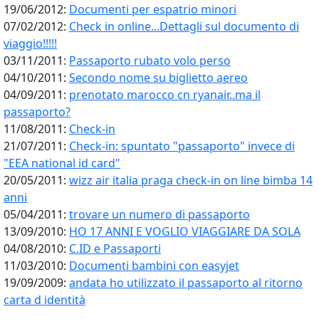
19/06/2012:
Documenti per espatrio minori
07/02/2012:
Check in online...Dettagli sul documento di
viaggio!!!!!
03/11/2011:
Passaporto rubato volo perso
04/10/2011:
Secondo nome su biglietto aereo
04/09/2011:
prenotato marocco cn ryanair..ma il
passaporto?
11/08/2011:
Check-in
21/07/2011:
Check-in: spuntato "passaporto" invece di
"EEA national id card"
20/05/2011:
wizz air italia praga check-in on line bimba 14
anni
05/04/2011:
trovare un numero di passaporto
13/09/2010:
HO 17 ANNI E VOGLIO VIAGGIARE DA SOLA
04/08/2010:
C.ID e Passaporti
11/03/2010:
Documenti bambini con easyjet
19/09/2009:
andata ho utilizzato il passaporto al ritorno
carta d identità