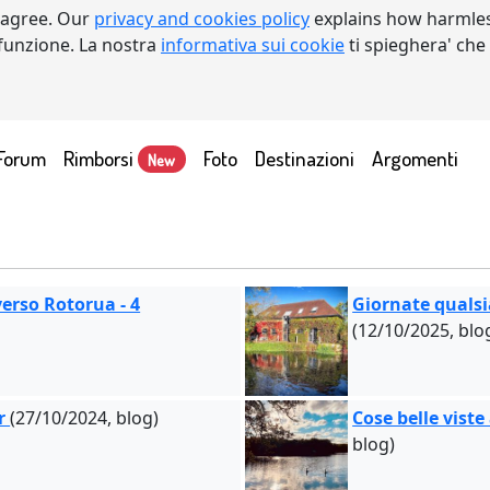
 agree. Our
privacy and cookies policy
explains how harmles
a funzione. La nostra
informativa sui cookie
ti spieghera' che
Forum
Rimborsi
Foto
Destinazioni
Argomenti
New
erso Rotorua - 4
Giornate qualsia
(12/10/2025, blo
er
(27/10/2024, blog)
Cose belle viste
blog)