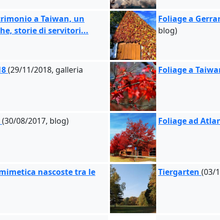
rimonio a Taiwan, un
Foliage a Gerr
e, storie di servitori...
blog)
18
(29/11/2018, galleria
Foliage a Taiw
o
(30/08/2017, blog)
Foliage ad Atla
a mimetica nascoste tra le
Tiergarten
(03/1