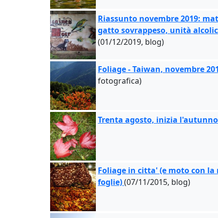
Riassunto novembre 2019: mat
gatto sovrappeso, unità alcolich
(01/12/2019, blog)
Foliage - Taiwan, novembre 20
fotografica)
Trenta agosto, inizia l'autunn
Foliage in citta' (e moto con l
foglie)
(07/11/2015, blog)