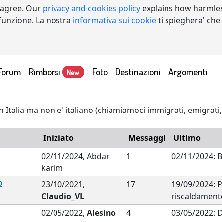
 agree. Our
privacy and cookies policy
explains how harmles
a funzione. La nostra
informativa sui cookie
ti spieghera' che
Forum
Rimborsi
Foto
Destinazioni
Argomenti
New
e in Italia ma non e' italiano (chiamiamoci immigrati, emigrati
Iniziato
Messaggi
Ultimo
02/11/2024, Abdar
1
02/11/2024: 
karim
o
23/10/2021,
17
19/09/2024: P
Claudio_VL
riscaldament
02/05/2022,
Alesino
4
03/05/2022: D