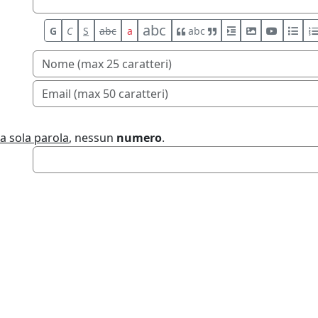
abc
G
C
S
abc
a
abc
a sola parola
, nessun
numero
.