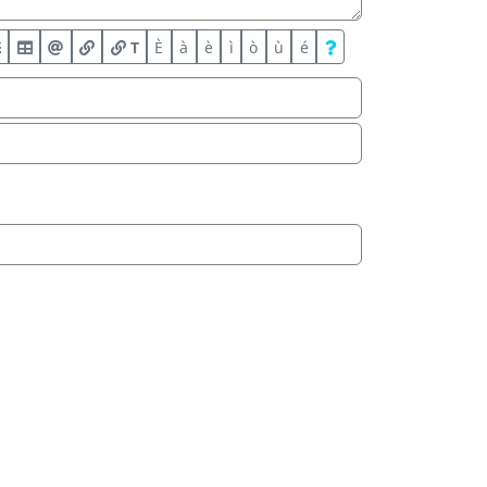
T
È
à
è
ì
ò
ù
é