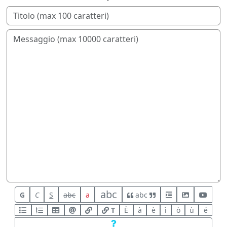
abc
G
C
S
abc
a
abc
T
È
à
è
ì
ò
ù
é