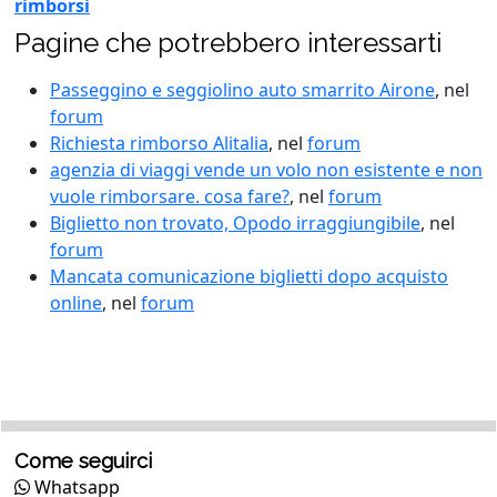
rimborsi
Pagine che potrebbero interessarti
Passeggino e seggiolino auto smarrito Airone
, nel
forum
Richiesta rimborso Alitalia
, nel
forum
agenzia di viaggi vende un volo non esistente e non
vuole rimborsare. cosa fare?
, nel
forum
Biglietto non trovato, Opodo irraggiungibile
, nel
forum
Mancata comunicazione biglietti dopo acquisto
online
, nel
forum
Come seguirci
Whatsapp