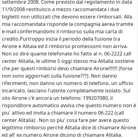
settembre 2008. Come previsto dal regolamento in data
11/9/2008 restituisco a mezzo raccomandata i due
biglietti non utilizzati che devono essere rimborsati. Alla
mia raccomandata risponde la compagnia aerea tramite
e-mail confermandomi il rimborso sulla mia carta di
credito.Purtroppo inizia il periodo della fusione tra
Airone e Alitaia ed il rimborso promessomi non arriva.
Non so dire quante telefonate ho fatto al n. 06-2222 call
center Alitalia, le ultime 5 oggi stesso ma Alitalia sostiene
che per questi rimborsi devo chiamare Airone!!!!!!! (forse
non sono aggiornati sulla fusione???). Non danno
riferimenti, non danno un numero di telefono, un ufficio
incaricato, lasciano l'utente completamente isolato. Sul
sito Airone c'è ancora un telefono: 199207080, il
risponditore automatico avvisa che questo numero non è
piu' attivo ed invita a chiamare il numero 06-222 (call
center Alitalia) . Non so piu' cosa fare per avere questo
legittimo rimborso perchè Alitalia dice di chiamare Airone
ed all' ex numero Airone dicono di chiamare Alitalia.