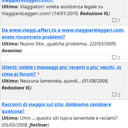
Ultimo:
Viaggiatori: volete assistenza legale su
ViaggiareLeggeri.com?
(14/01/2010,
Redazione VL
)
1
Da www.viaggi.affari.to a www.viaggiareleggeri.com:
avete riscontrato problemi?
Ultimo:
Nuovo Sito...qualche problema..
(22/03/2009,
Anonimo
)
2
Utenti: volete i messaggi piu' recenti o piu' vecchi, in
cima ai forum?
*
Ultimo:
Nessuna lamentela, quindi...
(01/08/2008,
Redazione VL
)
2
Racconti di viaggio sul sito: dobbiamo cambiare
qualcosa?
Ultimo:
Uhm ... questo siti ispira lamentele e reclami?
(05/02/2008,
flatliner
)