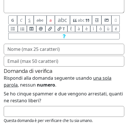
abc
G
C
S
abc
a
abc
T
È
à
è
ì
ò
ù
é
Domanda di verifica
Rispondi alla domanda seguente usando
una sola
parola
, nessun
numero
.
Se ho cinque spammer e due vengono arrestati, quanti
ne restano liberi?
Questa domanda è per verificare che tu sia umano.