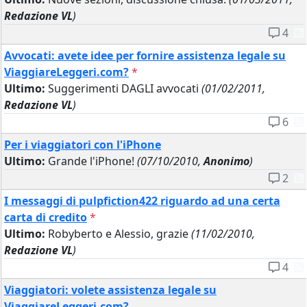
Redazione VL
)
4
Avvocati: avete idee per fornire assistenza legale su
ViaggiareLeggeri.com?
*
Ultimo:
Suggerimenti DAGLI avvocati
(01/02/2011,
Redazione VL
)
6
Per i viaggiatori con l'iPhone
Ultimo:
Grande l'iPhone!
(07/10/2010,
Anonimo
)
2
I messaggi di pulpfiction422 riguardo ad una certa
carta di credito
*
Ultimo:
Robyberto e Alessio, grazie
(11/02/2010,
Redazione VL
)
4
Viaggiatori: volete assistenza legale su
ViaggiareLeggeri.com?