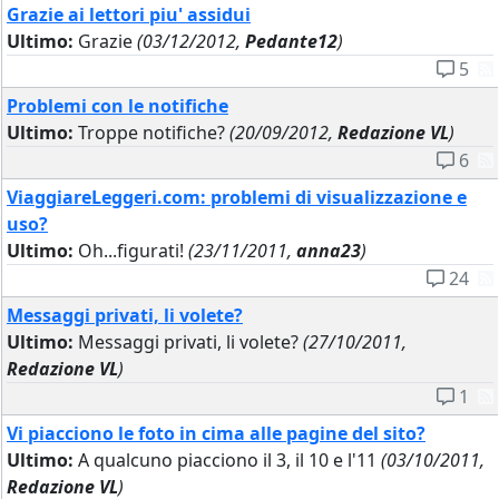
Grazie ai lettori piu' assidui
Ultimo:
Grazie
(03/12/2012,
Pedante12
)
5
Problemi con le notifiche
Ultimo:
Troppe notifiche?
(20/09/2012,
Redazione VL
)
6
ViaggiareLeggeri.com: problemi di visualizzazione e
uso?
Ultimo:
Oh...figurati!
(23/11/2011,
anna23
)
24
Messaggi privati, li volete?
Ultimo:
Messaggi privati, li volete?
(27/10/2011,
Redazione VL
)
1
Vi piacciono le foto in cima alle pagine del sito?
Ultimo:
A qualcuno piacciono il 3, il 10 e l'11
(03/10/2011,
Redazione VL
)