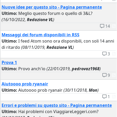
Nuove idee per questo sito - Pagina permanente
Ultimo:
Meglio questo forum o quello di 3&L?
(16/10/2022,
Redazione VL
)
14
Messaggi dei forum disponibili in RSS
Ultimo:
I feed Atom sono ora disponibili, con soli 14 anni
di ritardo
(08/11/2019,
Redazione VL
)
3
Prova 1
Ultimo:
Provo anch'io
(22/01/2019,
pedrovaz1968
)
9
Aiutoooo prob ryanair
Ultimo:
Aiutoooo prob ryanair
(30/11/2018,
Mon
)
1
Errori e problemi su questo sito - Pagina permanente
Ultimo:
Hai problemi con ViaggiareLeggeri.com?