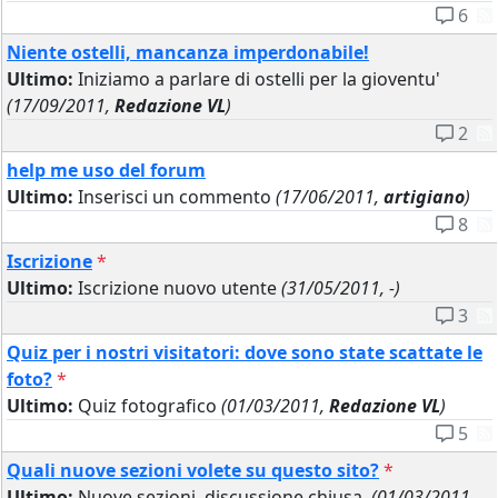
6
Niente ostelli, mancanza imperdonabile!
Ultimo:
Iniziamo a parlare di ostelli per la gioventu'
(17/09/2011,
Redazione VL
)
2
help me uso del forum
Ultimo:
Inserisci un commento
(17/06/2011,
artigiano
)
8
Iscrizione
*
Ultimo:
Iscrizione nuovo utente
(31/05/2011, -)
3
Quiz per i nostri visitatori: dove sono state scattate le
foto?
*
Ultimo:
Quiz fotografico
(01/03/2011,
Redazione VL
)
5
Quali nuove sezioni volete su questo sito?
*
Ultimo:
Nuove sezioni, discussione chiusa.
(01/03/2011,