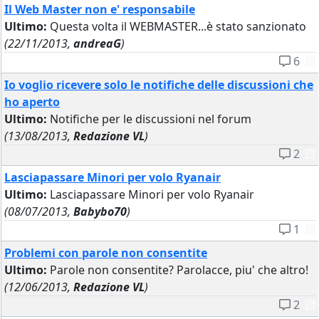
Il Web Master non e' responsabile
Ultimo:
Questa volta il WEBMASTER...è stato sanzionato
(22/11/2013,
andreaG
)
6
Io voglio ricevere solo le notifiche delle discussioni che
ho aperto
Ultimo:
Notifiche per le discussioni nel forum
(13/08/2013,
Redazione VL
)
2
Lasciapassare Minori per volo Ryanair
Ultimo:
Lasciapassare Minori per volo Ryanair
(08/07/2013,
Babybo70
)
1
Problemi con parole non consentite
Ultimo:
Parole non consentite? Parolacce, piu' che altro!
(12/06/2013,
Redazione VL
)
2