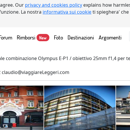
 agree. Our
privacy and cookies policy
explains how harmles
a funzione. La nostra
informativa sui cookie
ti spieghera' che
Forum
Rimborsi
Foto
Destinazioni
Argomenti
New
ale combinazione Olympus E-P1 / obiettivo 25mm f1,4 per te
2 claudio@viaggiareLeggeri.com