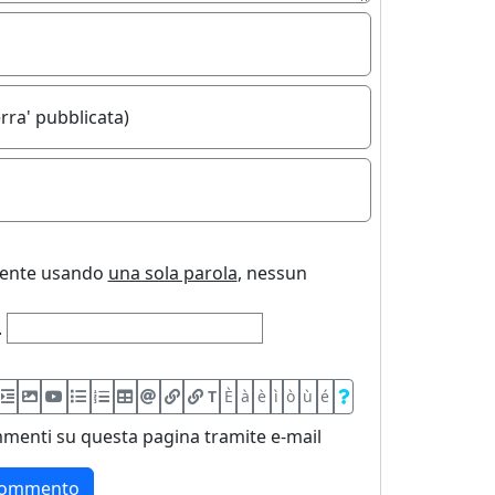
rra' pubblicata)
uente usando
una sola parola
, nessun
.
T
È
à
è
ì
ò
ù
é
menti su questa pagina tramite e-mail