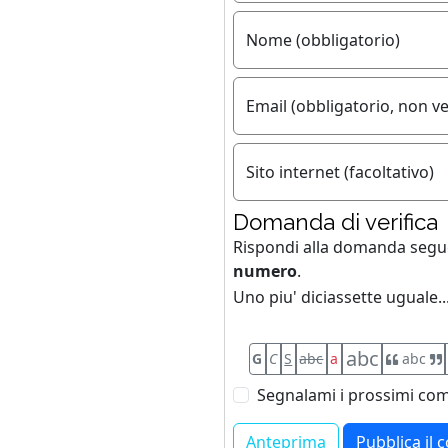
Nome (obbligatorio)
Email (obbligatorio, non ve
Sito internet (facoltativo)
Domanda di verifica
Rispondi alla domanda seg
numero
.
Uno piu' diciassette uguale..
abc
G
C
S
abc
a
abc
Segnalami i prossimi com