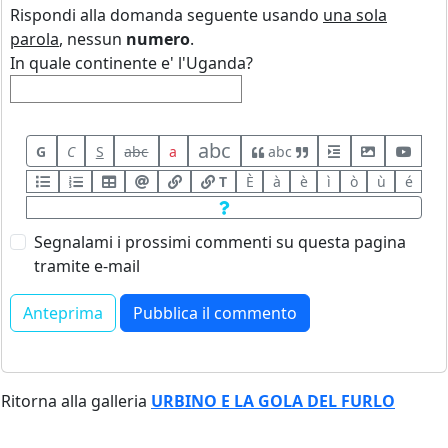
Rispondi alla domanda seguente usando
una sola
parola
, nessun
numero
.
In quale continente e' l'Uganda?
abc
G
C
S
abc
a
abc
T
È
à
è
ì
ò
ù
é
Segnalami i prossimi commenti su questa pagina
tramite e-mail
Ritorna alla galleria
URBINO E LA GOLA DEL FURLO