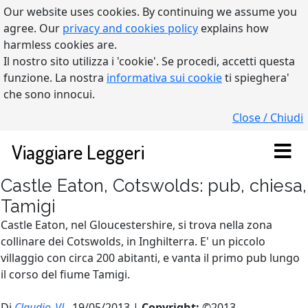
Our website uses cookies. By continuing we assume you
agree. Our
privacy and cookies policy
explains how
harmless cookies are.
Il nostro sito utilizza i 'cookie'. Se procedi, accetti questa
funzione. La nostra
informativa sui cookie
ti spieghera'
che sono innocui.
Close / Chiudi
Viaggiare Leggeri
Castle Eaton, Cotswolds: pub, chiesa,
Tamigi
Castle Eaton, nel Gloucestershire, si trova nella zona
collinare dei Cotswolds, in Inghilterra. E' un piccolo
villaggio con circa 200 abitanti, e vanta il primo pub lungo
il corso del fiume Tamigi.
Di
Claudio_VL
, 19/05/2013 |
Copyright:
©2013