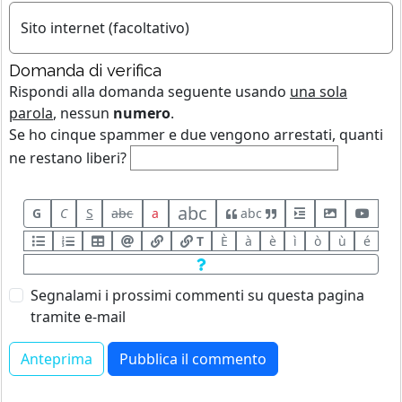
Sito internet (facoltativo)
Domanda di verifica
Rispondi alla domanda seguente usando
una sola
parola
, nessun
numero
.
Se ho cinque spammer e due vengono arrestati, quanti
ne restano liberi?
abc
G
C
S
abc
a
abc
T
È
à
è
ì
ò
ù
é
Segnalami i prossimi commenti su questa pagina
tramite e-mail