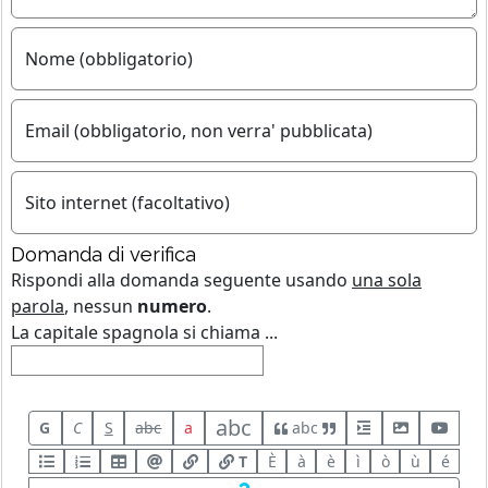
Nome (obbligatorio)
Email (obbligatorio, non verra' pubblicata)
Sito internet (facoltativo)
Domanda di verifica
Rispondi alla domanda seguente usando
una sola
parola
, nessun
numero
.
La capitale spagnola si chiama ...
abc
G
C
S
abc
a
abc
T
È
à
è
ì
ò
ù
é