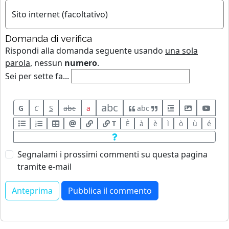
Sito internet (facoltativo)
Domanda di verifica
Rispondi alla domanda seguente usando
una sola
parola
, nessun
numero
.
Sei per sette fa...
abc
G
C
S
abc
a
abc
T
È
à
è
ì
ò
ù
é
Segnalami i prossimi commenti su questa pagina
tramite e-mail