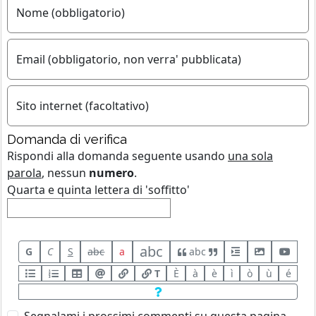
Nome (obbligatorio)
Email (obbligatorio, non verra' pubblicata)
Sito internet (facoltativo)
Domanda di verifica
Rispondi alla domanda seguente usando
una sola
parola
, nessun
numero
.
Quarta e quinta lettera di 'soffitto'
abc
G
C
S
abc
a
abc
T
È
à
è
ì
ò
ù
é
Segnalami i prossimi commenti su questa pagina