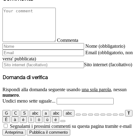
Commenta
Nome (obbligatorio)
Email (obbligatorio, non
verra' pubblicata)
Sito internet (facoltativo)
Domanda di verifica
Rispondi alla domanda seguente usando
una sola parola
, nessun
numero
.
Undici meno sette uguale...
G
C
S
abc
a
abc
abc
T
È
à
è
ì
ò
ù
é
Segnalami i prossimi commenti su questa pagina tramite e-mail